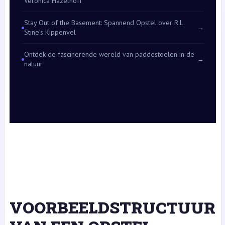
Veronica Hazelhoff
Stay Out of the Basement: Spannend Opstel over R.L.
→
Stine’s Kippenvel
Ontdek de fascinerende wereld van paddestoelen in de
→
natuur
VOORBEELDSTRUCTUUR