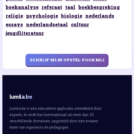
boekanalyse
referaat
taal
boekbespreking
religie
psychologie
biologie
nederlands
essays
nederlandsetaal
cultuur
jeugdliteratuur
SCHRIJF MIJN OPSTEL VOOR MIJ
lumila.be
Lumila.be is een educatieve applicatie ontwikkeld door
experts. Je vindt hier leermateriaal uit meer dan 20
verschillende domeinen, opgesteld door een ervaren
team van ingenieurs en pedagogen.