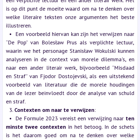
één verplichte lectuur en een ander literair werk. Het 
is op dit punt de moeite waard om na te denken over 
welke literaire teksten onze argumenten het beste 
illustreren.
  •  Een voorbeeld hiervan kan zijn het verwijzen naar 
“De Pop” van Bolesław Prus als verplichte lectuur, 
waarin we het personage Stanisław Wokulski kunnen 
analyseren in de context van morele dilemma's, en 
naar een ander literair werk, bijvoorbeeld “Misdaad 
en Straf” van Fjodor Dostojevski, als een uitstekend 
voorbeeld van literatuur die de morele houdingen 
van de lezer beïnvloedt door de analyse van schuld 
en straf.
  3. 
Contexten om naar te verwijzen
:
  •  De Formule 2023 vereist een verwijzing naar 
ten 
minste twee contexten
 in het betoog. In de schets 
is het daarom goed om na te denken over welke 