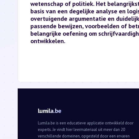
wetenschap of politiek. Het belangrijks
basis van een degelijke analyse en lo
overtuigende argumentatie en duidelijke
passende bewijzen, voorbeelden of bet
belangrijke oefening om schrijfvaardig
ontwikkelen.
lumila.be
Lumila.be is een educatieve applicatie ontwikkeld door
experts. Je vindt hier leermateriaal uit meer dan 20
verschillende domeinen, opgesteld door een ervaren