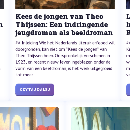
Kees de jongen van Theo
L
n
Thijssen: Een indringende
h
jeugdroman als beeldroman
## Inleiding Wie het Nederlands literair erfgoed wil
##
doorgronden, kan niet om *Kees de jongen* van
K
Theo Thijssen heen. Oorspronkelijk verschenen in
m
1923, en recent nieuw leven ingeblazen onder de
w
.
vorm van een beeldroman, is het werk uitgegroeid
m
tot meer...
ve
CZYTAJ DALEJ