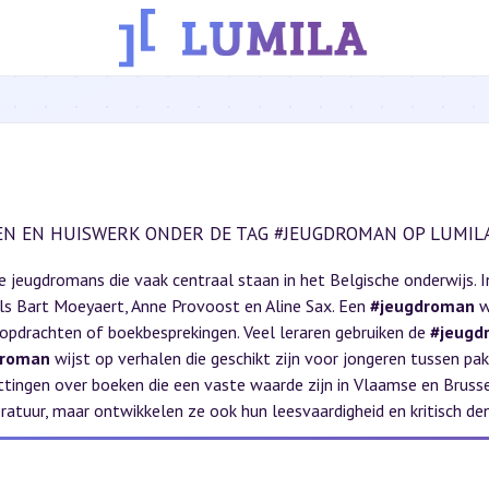
EN EN HUISWERK ONDER DE TAG #JEUGDROMAN OP LUMILA
e jeugdromans die vaak centraal staan in het Belgische onderwijs. 
ls Bart Moeyaert, Anne Provoost en Aline Sax. Een
#jeugdroman
w
ropdrachten of boekbesprekingen. Veel leraren gebruiken de
#jeugd
droman
wijst op verhalen die geschikt zijn voor jongeren tussen pa
ttingen over boeken die een vaste waarde zijn in Vlaamse en Bruss
eratuur, maar ontwikkelen ze ook hun leesvaardigheid en kritisch d