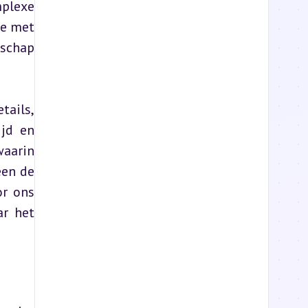
plexe 
e met 
schap 
ails, 
jd en 
aarin 
en de 
r ons 
r het 