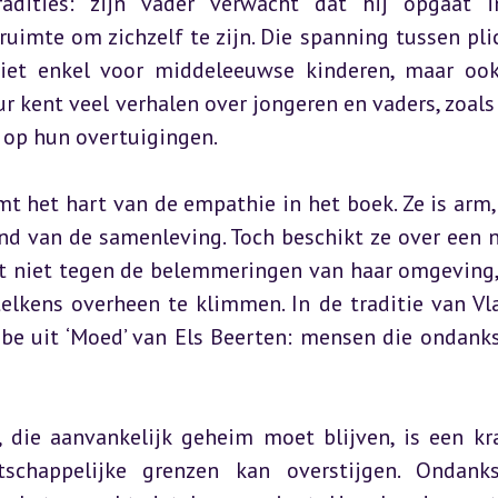
radities: zijn vader verwacht dat hij opgaat i
ruimte om zichzelf te zijn. Die spanning tussen plic
niet enkel voor middeleeuwse kinderen, maar ook
r kent veel verhalen over jongeren en vaders, zoals i
 op hun overtuigingen.
mt het hart van de empathie in het boek. Ze is arm, 
nd van de samenleving. Toch beschikt ze over een ni
st niet tegen de belemmeringen van haar omgeving,
telkens overheen te klimmen. In de traditie van Vl
be uit ‘Moed’ van Els Beerten: mensen die ondanks 
die aanvankelijk geheim moet blijven, is een kra
chappelijke grenzen kan overstijgen. Ondanks