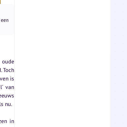
 een
 oude 
 Toch 
en is 
’ van 
eeuws 
ls nu.
en in 