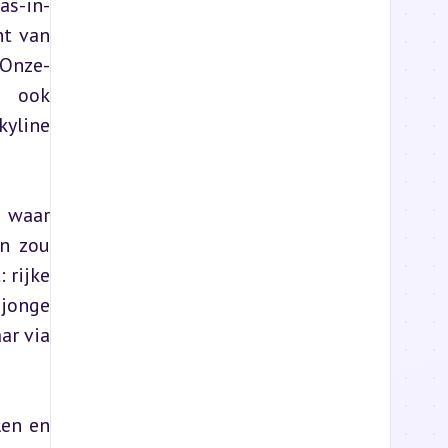
as-in-
t van 
 Onze-
 ook 
yline 
 waar 
n zou 
rijke 
jonge 
r via 
en en 