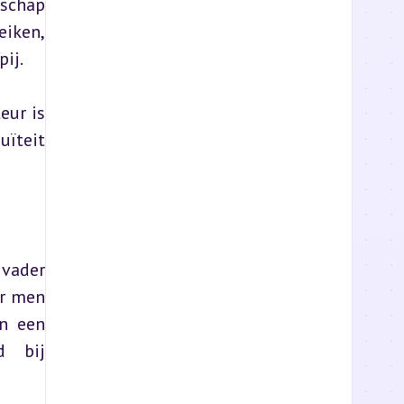
schap 
iken, 
ij.
ur is 
ïteit 
vader 
r men 
n een 
 bij 