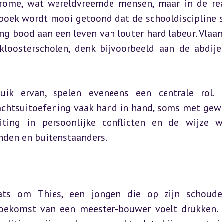
vrome, wat wereldvreemde mensen, maar in de real
t boek wordt mooi getoond dat de schooldiscipline s
g bood aan een leven van louter hard labeur. Vlaan
 kloosterscholen, denk bijvoorbeeld aan de abdije
uik ervan, spelen eveneens een centrale rol. 
htsuitoefening vaak hand in hand, soms met gewe
ing in persoonlijke conflicten en de wijze w
den en buitenstaanders.
ats om Thies, een jongen die op zijn schoude
oekomst van een meester-bouwer voelt drukken. T