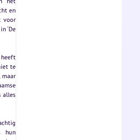
n het 
ht en 
 voor 
n ‘De 
heeft 
et te 
 maar 
aamse 
alles 
chtig 
 hun 