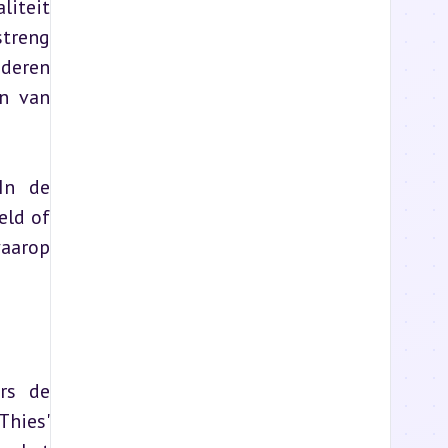
iteit 
treng 
deren 
n van 
In de 
ld of 
aarop 
rs de 
hies' 