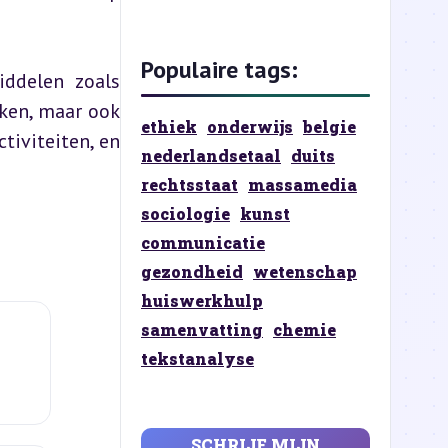
Populaire tags:
ddelen zoals 
ken, maar ook 
ethiek
onderwijs
belgie
tiviteiten, en 
nederlandsetaal
duits
rechtsstaat
massamedia
sociologie
kunst
communicatie
gezondheid
wetenschap
huiswerkhulp
samenvatting
chemie
tekstanalyse
SCHRIJF MIJN