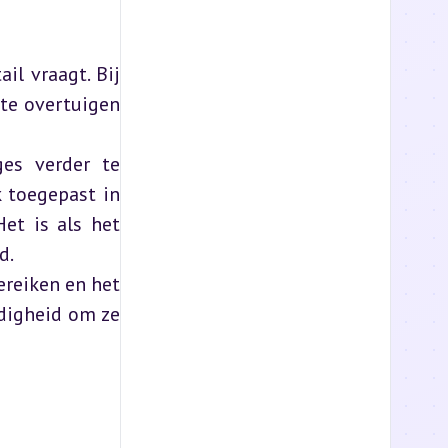
l vraagt. Bij 
te overtuigen 
es verder te 
 toegepast in 
t is als het 
d.
reiken en het 
digheid om ze 