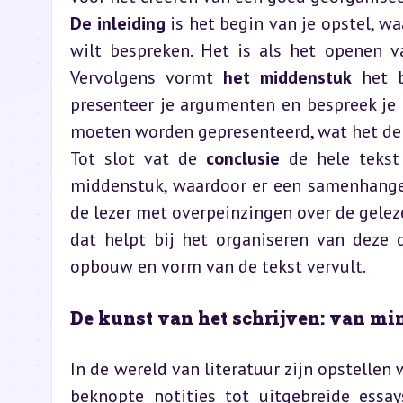
De inleiding
 is het begin van je opstel, w
wilt bespreken. Het is als het openen va
Vervolgens vormt 
het middenstuk
 het b
presenteer je argumenten en bespreek je h
moeten worden gepresenteerd, wat het de 
Tot slot vat de 
conclusie
 de hele tekst
middenstuk, waardoor er een samenhangend
de lezer met overpeinzingen over de geleze
dat helpt bij het organiseren van deze d
opbouw en vorm van de tekst vervult.
De kunst van het schrijven: van min
In de wereld van literatuur zijn opstelle
beknopte notities tot uitgebreide essay