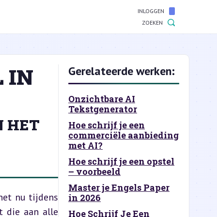
INLOGGEN
ZOEKEN
 IN
Gerelateerde werken:
Onzichtbare AI
Tekstgenerator
N HET
Hoe schrijf je een
commerciële aanbieding
met AI?
Hoe schrijf je een opstel
– voorbeeld
Master je Engels Paper
et nu tijdens 
in 2026
 die aan alle 
Hoe Schrijf Je Een