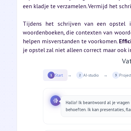
een kladje te verzamelen. Vermijd het schri
Tijdens het schrijven van een opstel 
woordenboeken, die contexten van woorden 
helpen misverstanden te voorkomen. 
Effic
je opstel zal niet alleen correct maar ook i
Va
Start
→
AI-studio
→
Projec
1
2
3
Hallo! Ik beantwoord al je vragen 
behoeften. Ik kan presentaties, fl