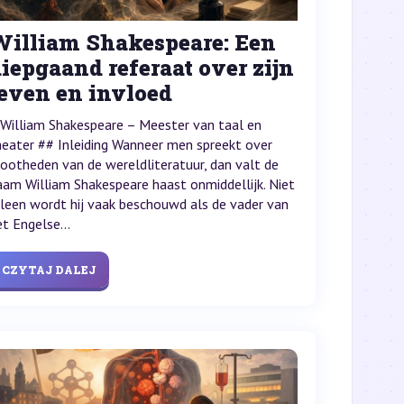
William Shakespeare: Een
iepgaand referaat over zijn
leven en invloed
 William Shakespeare – Meester van taal en
heater ## Inleiding Wanneer men spreekt over
rootheden van de wereldliteratuur, dan valt de
aam William Shakespeare haast onmiddellijk. Niet
lleen wordt hij vaak beschouwd als de vader van
et Engelse...
CZYTAJ DALEJ