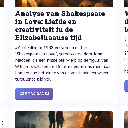
Analyse van Shakespeare
in Love: Liefde en
d
creativiteit in de
Elizabethaanse tijd
#
t
## Inleiding In 1998 verscheen de film
g
*Shakespeare in Love*, geregisseerd door John
n
Madden, die een frisse blik wierp op de figuur van
a
William Shakespeare. De film neemt ons mee naar
h
Londen aan het einde van de zestiende eeuw, een
turbulente tijd vol...
CZYTAJ DALEJ
':