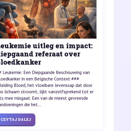
Leukemie uitleg en impact:
iepgaand referaat over
bloedkanker
# Leukemie: Een Diepgaande Beschouwing van
loedkanker in een Belgische Context ###
nleiding Bloed, het vloeibare levenssap dat door
ns lichaam stroomt, lijkt vanzelfsprekend tot er
ets mee misgaat. Een van de meest gevreesde
andoeningen die het...
CZYTAJ DALEJ