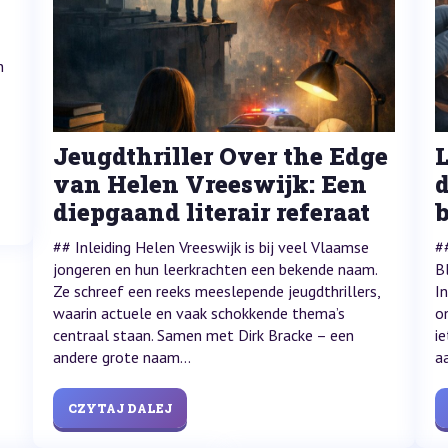
n
Jeugdthriller Over the Edge
van Helen Vreeswijk: Een
d
diepgaand literair referaat
## Inleiding Helen Vreeswijk is bij veel Vlaamse
#
jongeren en hun leerkrachten een bekende naam.
B
Ze schreef een reeks meeslepende jeugdthrillers,
I
waarin actuele en vaak schokkende thema’s
o
centraal staan. Samen met Dirk Bracke – een
i
andere grote naam...
a
CZYTAJ DALEJ