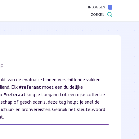
INLOGGEN
ZOEKEN
BE
akt van de evaluatie binnen verschillende vakken.
iend. Elk
#referaat
moet een duidelijke
op
#referaat
krijg je toegang tot een rijke collectie
schap of geschiedenis, deze tag helpt je snel de
uctuur- en bronvereisten. Gebruik het sleutelwoord
t.