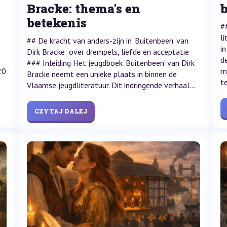
Bracke: thema's en
b
betekenis
#
l
## De kracht van anders-zijn in ‘Buitenbeen’ van
i
Dirk Bracke: over drempels, liefde en acceptatie
d
### Inleiding Het jeugdboek ‘Buitenbeen’ van Dirk
20
m
Bracke neemt een unieke plaats in binnen de
te
Vlaamse jeugdliteratuur. Dit indringende verhaal...
CZYTAJ DALEJ