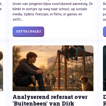
t,
leven van jongeren bijna voortdurend aanwezig. Ze
B
te
klinkt in oortjes op weg naar school, op sociale
w
media, tijdens feestjes, in films, in games en
p
zelfs...
a
CZYTAJ DALEJ
Analyserend referaat over
D
'Buitenbeen' van Dirk
R