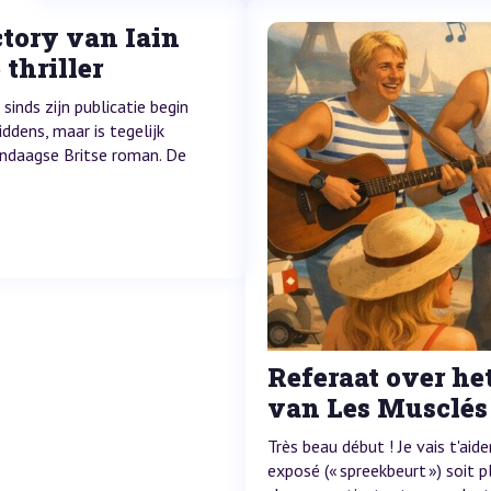
tory van Iain
thriller
sinds zijn publicatie begin
iddens, maar is tegelijk
endaagse Britse roman. De
Referaat over het 
van Les Musclés
Très beau début ! Je vais t'aid
exposé (« spreekbeurt ») soit 