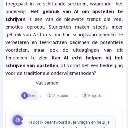
toegepast in verschillende sectoren, waaronder het 
onderwijs. 
Het gebruik van AI om opstellen te 
schrijven
 is een van de nieuwste trends die veel 
emoties oproept. Studenten maken steeds meer 
gebruik van AI-tools om hun schrijfvaardigheden te 
verbeteren en leerkrachten beginnen de potentiële 
voordelen, maar ook de uitdagingen van dit 
fenomeen te zien. 
Kan AI echt helpen bij het 
schrijven van opstellen
, of vormt het een bedreiging 
voor de traditionele onderwijsmethoden?
Vat samen
een YT video...
→
AI-studio
→
Projecten
1
Start
2
3
Hallo! Ik beantwoord al je vragen en help je