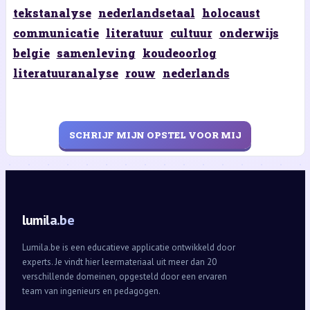
tekstanalyse
nederlandsetaal
holocaust
communicatie
literatuur
cultuur
onderwijs
belgie
samenleving
koudeoorlog
literatuuranalyse
rouw
nederlands
SCHRIJF MIJN OPSTEL VOOR MIJ
lumila.be
Lumila.be is een educatieve applicatie ontwikkeld door
experts. Je vindt hier leermateriaal uit meer dan 20
verschillende domeinen, opgesteld door een ervaren
team van ingenieurs en pedagogen.