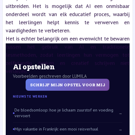
uitbreiden. Het is mogelijk dat AI een onmisbaar
onderdeel wordt van elk educatief proces, waarbij
het leerlingen helpt kennis te verwerven en
vaardigheden te verbeteren.
Het is echter belangrijk om een evenwicht te bewaren
tussen het gebruik van AI en traditionele
lesmethoden, zodat leerlingen hun vermogen tot
zelfstandig denken en creatief schrijven niet
AI opstellen
verliezen.
Voorbeelden geschreven door LUMILA
SCHRIJF MIJN OPSTEL VOOR MIJ
NIEUWSTE WERKEN
De bloedsomloop: hoe je lichaam zuurstof en voeding
→
vervoert
Mijn vakantie in Frankrijk: een mooi reisverhaal
→