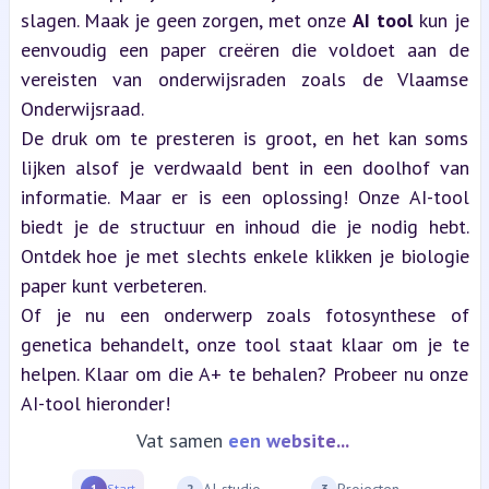
slagen. Maak je geen zorgen, met onze 
AI tool
 kun je 
eenvoudig een paper creëren die voldoet aan de 
vereisten van onderwijsraden zoals de Vlaamse 
Onderwijsraad.
De druk om te presteren is groot, en het kan soms 
lijken alsof je verdwaald bent in een doolhof van 
informatie. Maar er is een oplossing! Onze AI-tool 
biedt je de structuur en inhoud die je nodig hebt. 
Ontdek hoe je met slechts enkele klikken je biologie 
paper kunt verbeteren.
Of je nu een onderwerp zoals fotosynthese of 
genetica behandelt, onze tool staat klaar om je te 
helpen. Klaar om die A+ te behalen? Probeer nu onze 
AI-tool hieronder!
Vat samen
een website...
→
AI-studio
→
Projecten
1
Start
2
3