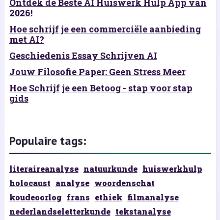
Ontdek de Beste AI Huiswerk Hulp App van
2026!
Hoe schrijf je een commerciële aanbieding
met AI?
Geschiedenis Essay Schrijven AI
Jouw Filosofie Paper: Geen Stress Meer
Hoe Schrijf je een Betoog - stap voor stap
gids
Populaire tags:
literaireanalyse
natuurkunde
huiswerkhulp
holocaust
analyse
woordenschat
koudeoorlog
frans
ethiek
filmanalyse
nederlandseletterkunde
tekstanalyse