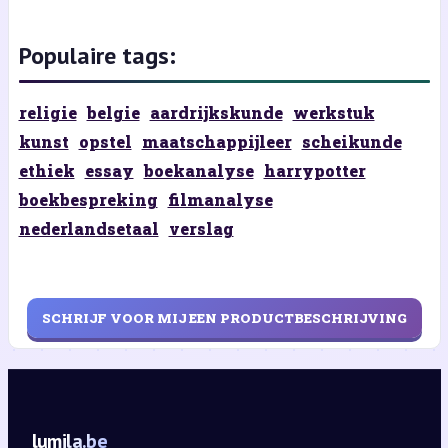
Populaire tags:
religie
belgie
aardrijkskunde
werkstuk
kunst
opstel
maatschappijleer
scheikunde
ethiek
essay
boekanalyse
harrypotter
boekbespreking
filmanalyse
nederlandsetaal
verslag
SCHRIJF VOOR MIJ EEN PRODUCTBESCHRIJVING
lumila.be