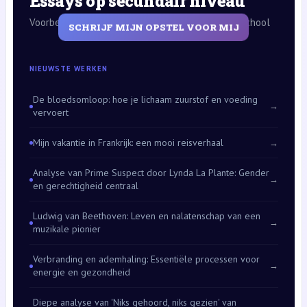
Essays op secundair niveau
Voorbeelden van opstellen voor de middelbare school
SCHRIJF MIJN OPSTEL VOOR MIJ
NIEUWSTE WERKEN
De bloedsomloop: hoe je lichaam zuurstof en voeding
→
vervoert
Mijn vakantie in Frankrijk: een mooi reisverhaal
→
Analyse van Prime Suspect door Lynda La Plante: Gender
→
en gerechtigheid centraal
Ludwig van Beethoven: Leven en nalatenschap van een
→
muzikale pionier
Verbranding en ademhaling: Essentiële processen voor
→
energie en gezondheid
Diepe analyse van 'Niks gehoord, niks gezien' van