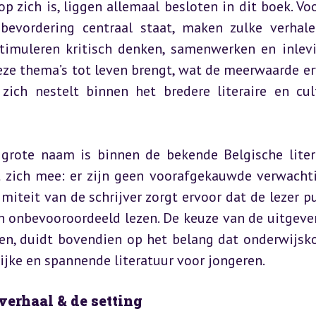
zich is, liggen allemaal besloten in dit boek. Voor
bevordering centraal staat, maken zulke verhale
stimuleren kritisch denken, samenwerken en inlevin
eze thema’s tot leven brengt, wat de meerwaarde erv
ich nestelt binnen het bredere literaire en cult
rote naam is binnen de bekende Belgische litera
t zich mee: er zijn geen voorafgekauwde verwachti
iteit van de schrijver zorgt ervoor dat de lezer pu
in onbevooroordeeld lezen. De keuze van de uitgever
n, duidt bovendien op het belang dat onderwijsko
jke en spannende literatuur voor jongeren.
verhaal & de setting