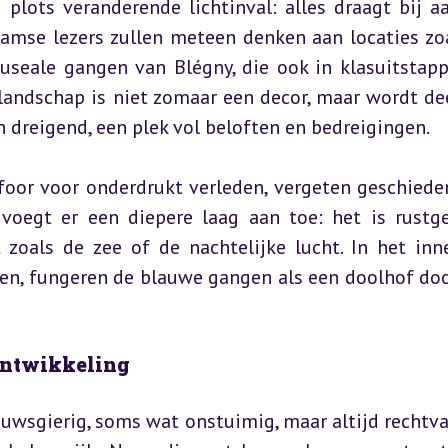
 plots veranderende lichtinval: alles draagt bij aa
amse lezers zullen meteen denken aan locaties zoa
seale gangen van Blégny, die ook in klasuitstapp
landschap is niet zomaar een decor, maar wordt dee
 én dreigend, een plek vol beloften en bedreigingen.
foor voor onderdrukt verleden, vergeten geschieden
oegt er een diepere laag aan toe: het is rustge
zoals de zee of de nachtelijke lucht. In het inner
en, fungeren de blauwe gangen als een doolhof doo
ontwikkeling
euwsgierig, soms wat onstuimig, maar altijd rechtvaa