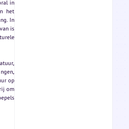
al in 
n het 
g. In 
an is 
urele 
tuur, 
ngen, 
ur op 
ij om 
epels 