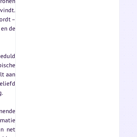
ronen 
indt. 
rdt – 
en de 
eduld 
ische 
t aan 
liefd 
g.
mende 
matie 
n net 