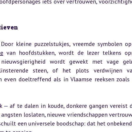
oofdpersonages iets over vertrouwen, voorzichtighe
tieven
 Door kleine puzzelstukjes, vreemde symbolen op
de
 van hoofdstukken, wordt de lezer telkens op
nieuwsgierigheid wordt gewekt met vage gelui
insterende steen, of het plots verdwijnen va
n even doeltreffend als in Vlaamse reeksen zoals 
ak — af te dalen in koude, donkere gangen vereist d
 angsten loslaten, nieuwe vriendschappen vertrouw
schuilt een universele boodschap: dat het onbekende