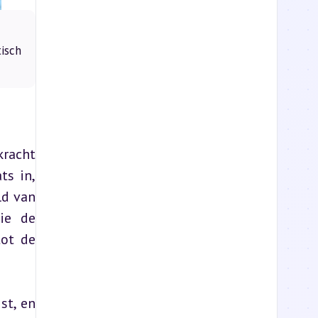
isch
racht 
s in, 
d van 
e de 
ot de 
st, en 