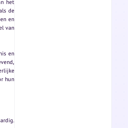
n het 
ls de 
en en 
l van 
is en 
vend, 
lijke 
r hun 
rdig. 