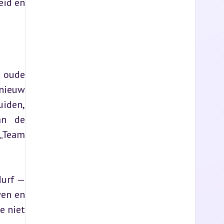
id en 
 oude 
nieuw 
den, 
n de 
„Team 
urf — 
en en 
 niet 