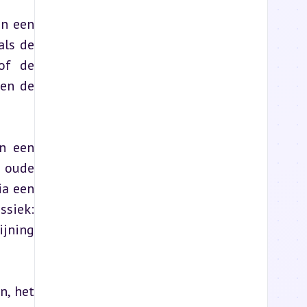
n een 
ls de 
of de 
en de 
n een 
oude 
a een 
siek: 
jning 
, het 