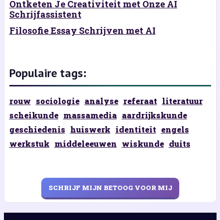
Ontketen Je Creativiteit met Onze AI
Schrijfassistent
Filosofie Essay Schrijven met AI
Populaire tags:
rouw
sociologie
analyse
referaat
literatuur
scheikunde
massamedia
aardrijkskunde
geschiedenis
huiswerk
identiteit
engels
werkstuk
middeleeuwen
wiskunde
duits
SCHRIJF MIJN BETOOG VOOR MIJ