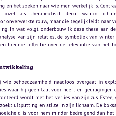
g en het zoeken naar wie men werkelijk is. Centraal
inzet als therapeutisch decor waarin lichame
or onverwerkte rouw, maar die tegelijk leidt naar ve
ring. In wat volgt onderbouw ik deze these aan de
analyse van
 zijn relaties, de symboliek van winter 
en bredere reflectie over de relevantie van het bo
 ontwikkeling
ij wie behoedzaamheid naadloos overgaat in explo
es waar hij geen taal voor heeft en gedragingen di
onteerd wordt met het verlies van zijn zus Estee, v
zoekt uitputting en stilte in zijn lichaam. De bokss
rmoeidheid is voor hem minder bedreigend dan het 