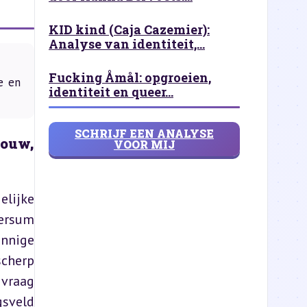
KID kind (Caja Cazemier):
Analyse van identiteit,...
Fucking Åmål: opgroeien,
e en
identiteit en queer...
SCHRIJF EEN ANALYSE
ouw, 
VOOR MIJ
lijke 
rsum 
nnige 
cherp 
vraag 
sveld 