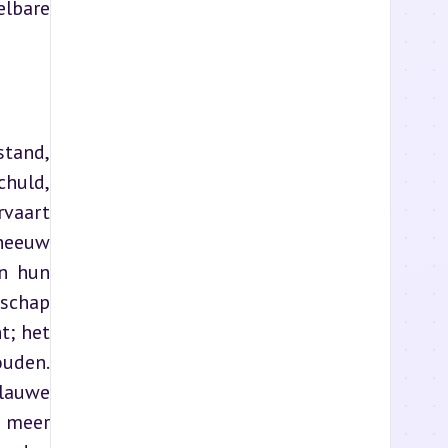
lbare 
tand, 
huld, 
vaart 
neeuw 
n hun 
schap 
; het 
uden. 
lauwe 
 meer 