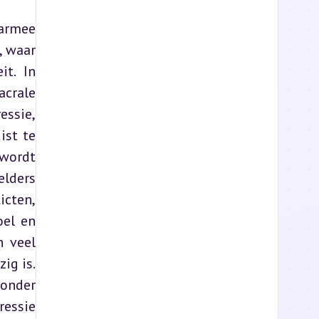
armee 
 waar 
t. In 
crale 
ssie, 
st te 
wordt 
lders 
cten, 
el en 
 veel 
g is. 
onder 
essie 