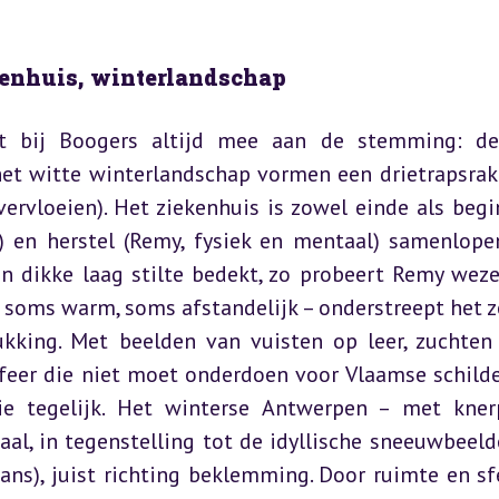
ekenhuis, winterlandschap
t bij Boogers altijd mee aan de stemming: de 
het witte winterlandschap vormen een drietrapsrake
vervloeien). Het ziekenhuis is zowel einde als begin
 en herstel (Remy, fysiek en mentaal) samenlopen
n dikke laag stilte bedekt, zo probeert Remy wezen
 soms warm, soms afstandelijk – onderstreept het z
ukking. Met beelden van vuisten op leer, zuchten 
sfeer die niet moet onderdoen voor Vlaamse schilder
e tegelijk. Het winterse Antwerpen – met kner
al, in tegenstelling tot de idyllische sneeuwbeelde
ns), juist richting beklemming. Door ruimte en sfe