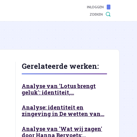
INLOGGEN
ZOEKEN
Gerelateerde werken:
Analyse van 'Lotus brengt
geluk': identiteit,...
Analyse: identiteit en
zingeving in De wetten van...
Analyse van 'Wat wij zagen'
door Hanna Bervoets:...