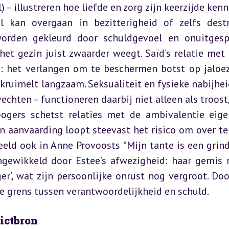
) – illustreren hoe liefde en zorg zijn keerzijde kenn
kan overgaan in bezitterigheid of zelfs destru
rden gekleurd door schuldgevoel en onuitgesp
het gezin juist zwaarder weegt. Saïd’s relatie met 
 het verlangen om te beschermen botst op jaloezi
uimelt langzaam. Seksualiteit en fysieke nabijheid 
hten – functioneren daarbij niet alleen als troost,
ogers schetst relaties met de ambivalentie eige
 aanvaarding loopt steevast het risico om over te 
beeld ook in Anne Provoosts *Mijn tante is een grind
ingewikkeld door Estee’s afwezigheid: haar gemis 
r’, wat zijn persoonlijke onrust nog vergroot. Doo
e grens tussen verantwoordelijkheid en schuld.
lictbron