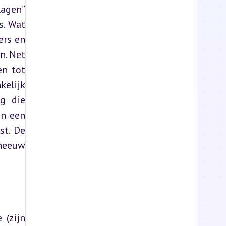
agen” 
. Wat 
rs en 
. Net 
n tot 
elijk 
g die 
n een 
t. De 
neeuw 
(zijn 