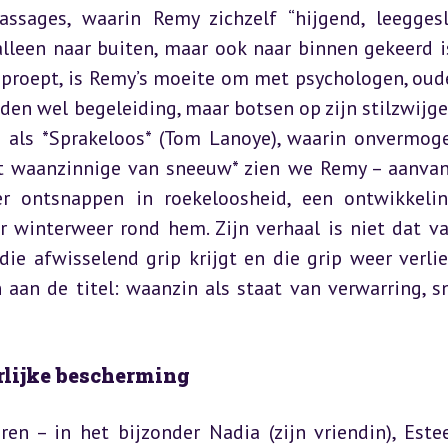
ssages, waarin Remy zichzelf “hijgend, leeggesl
lleen naar buiten, maar ook naar binnen gekeerd is
oproept, is Remy’s moeite om met psychologen, oude
eden wel begeleiding, maar botsen op zijn stilzwijgen
als *Sprakeloos* (Tom Lanoye), waarin onvermoge
t waanzinnige van sneeuw* zien we Remy – aanvank
r ontsnappen in roekeloosheid, een ontwikkelin
r winterweer rond hem. Zijn verhaal is niet dat va
e afwisselend grip krijgt en die grip weer verlies
aan de titel: waanzin als staat van verwarring, s
erlijke bescherming
 – in het bijzonder Nadia (zijn vriendin), Estee 