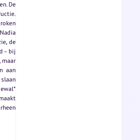
en. De 
ctie. 
roken 
Nadia 
e, de 
– bij 
 maar 
n aan 
slaan 
ewal* 
maakt 
rheen 