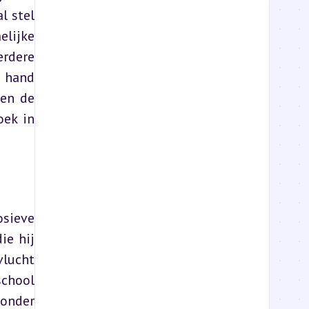
 stel 
lijke 
rdere 
 hand 
en de 
ek in 
sieve 
e hij 
lucht 
chool 
onder 