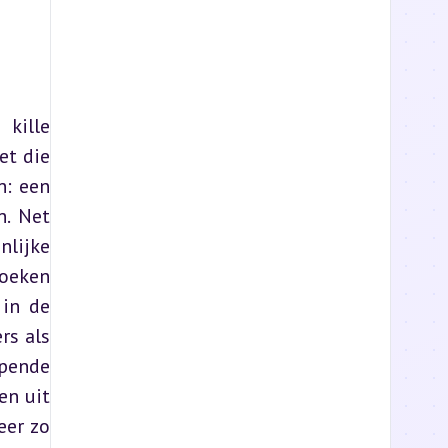
kille 
t die 
: een 
. Net 
lijke 
oeken 
in de 
s als 
pende 
n uit 
er zo 