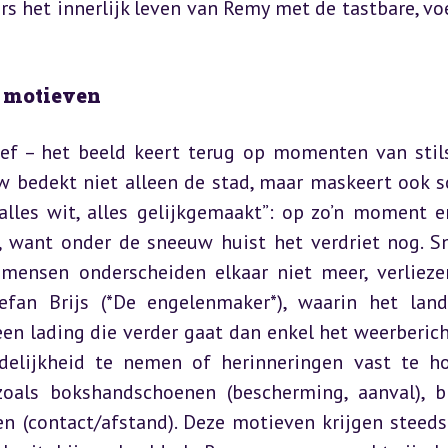
rs het innerlijk leven van Remy met de tastbare, voe
 motieven
f – het beeld keert terug op momenten van stils
w bedekt niet alleen de stad, maar maskeert ook sc
lles wit, alles gelijkgemaakt”: op zo’n moment er
d, want onder de sneeuw huist het verdriet nog. S
mensen onderscheiden elkaar niet meer, verlieze
efan Brijs (*De engelenmaker*), waarin het land
en lading die verder gaat dan enkel het weerbericht
elijkheid te nemen of herinneringen vast te ho
zoals bokshandschoenen (bescherming, aanval), b
en (contact/afstand). Deze motieven krijgen steeds