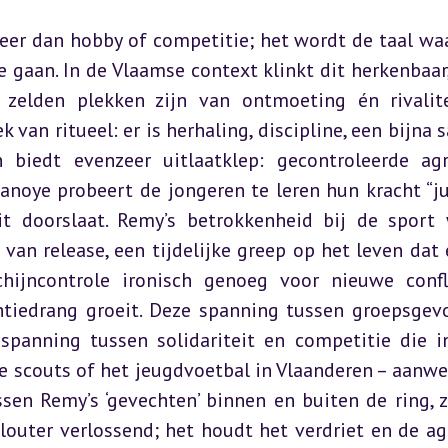
eer dan hobby of competitie; het wordt de taal wa
 gaan. In de Vlaamse context klinkt dit herkenbaar,
zelden plekken zijn van ontmoeting én rivalitei
van ritueel: er is herhaling, discipline, een bijna sa
biedt evenzeer uitlaatklep: gecontroleerde agre
Manoye probeert de jongeren te leren hun kracht “jui
it doorslaat. Remy’s betrokkenheid bij de sport 
van release, een tijdelijke greep op het leven dat e
hijncontrole ironisch genoeg voor nieuwe confli
ntiedrang groeit. Deze spanning tussen groepsgevo
spanning tussen solidariteit en competitie die in
scouts of het jeugdvoetbal in Vlaanderen – aanwezi
sen Remy’s ‘gevechten’ binnen en buiten de ring, z
louter verlossend; het houdt het verdriet en de agr