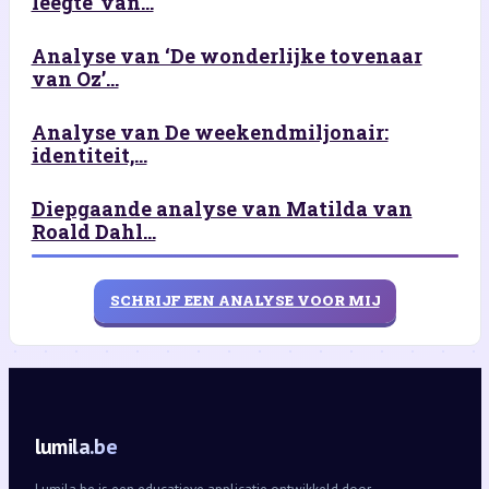
leegte' van...
Analyse van ‘De wonderlijke tovenaar
van Oz’...
Analyse van De weekendmiljonair:
identiteit,...
Diepgaande analyse van Matilda van
Roald Dahl...
SCHRIJF EEN ANALYSE VOOR MIJ
lumila.be