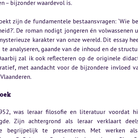
n – bijzonder waardevol is.
ekt zijn de fundamentele bestaansvragen: ‘Wie ben 
kheid?’. De roman nodigt jongeren én volwassenen u
ysterieuze karakter van onze wereld. Dit essay heef
 te analyseren, gaande van de inhoud en de structuu
rbij zal ik ook reflecteren op de originele didact
ratief, met aandacht voor de bijzondere invloed va
 Vlaanderen.
Boek
52, was leraar filosofie en literatuur voordat hij
de. Zijn achtergrond als leraar verklaart deels
 begrijpelijk te presenteren. Met werken als 