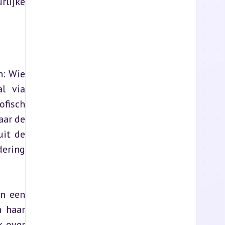
lijke 
: Wie 
l via 
fisch 
ar de 
it de 
ering 
n een 
 haar 
 over 