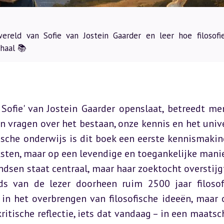
reld van Sofie van Jostein Gaarder en leer hoe filosofi
rhaal 📚
ofie' van Jostein Gaarder openslaat, betreedt men
n vragen over het bestaan, onze kennis en het univ
ksten, maar op een levendige en toegankelijke manier
dsen staat centraal, maar haar zoektocht overstijgt
ds van de lezer doorheen ruim 2500 jaar filosofi
 in het overbrengen van filosofische ideeën, maar o
tische reflectie, iets dat vandaag – in een maatsch