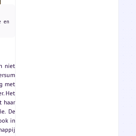
e en
 niet 
ersum 
waarin we leven. Voor velen in het Belgische onderwijs is dit boek een eerste kennismaking met 
. Het 
 haar 
e. De 
ok in 
appij 