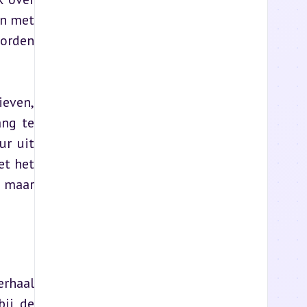
n met 
orden 
even, 
ng te 
r uit 
t het 
 maar 
rhaal 
ij de 