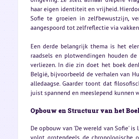
haar eigen identiteit en vrijheid. Hier
Sofie te groeien in zelfbewustzijn, v
aangespoord tot zelfreflectie via vakken 
Een derde belangrijk thema is het ele
raadsels en plotwendingen houden de v
verliezen. In die zin doet het boek den
België, bijvoorbeeld de verhalen van H
alledaagse. Gaarder toont dat filosofisc
juist spannend en meeslepend kunnen 
Opbouw en Structuur van het Boe
De opbouw van 'De wereld van Sofie' is l
volgt grotendeels de chronologische or