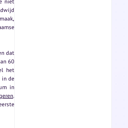
 niet 
dwijd 
maak, 
aamse 
n dat 
an 60 
l het 
in de 
um in 
ngeren
. 
erste 