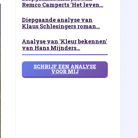
Remco Camperts 'Het leven...
Diepgaande analyse van
Klaus Schlesingers roman...
Analyse van 'Kleur bekennen'
van Hans Mijnders...
SCHRIJF EEN ANALYSE
VOOR MIJ