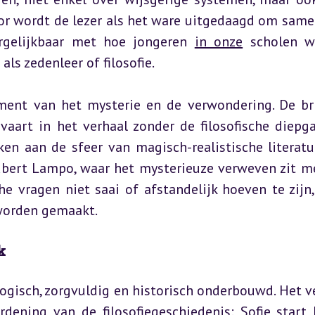
door wordt de lezer als het ware uitgedaagd om same
ergelijkbaar met hoe jongeren 
in onze
 scholen w
als zedenleer of filosofie.
ment van het mysterie en de verwondering. De bri
aart in het verhaal zonder de filosofische diepga
ken aan de sfeer van magisch-realistische literatuu
ubert Lampo, waar het mysterieuze verweven zit me
he vragen niet saai of afstandelijk hoeven te zijn,
worden gemaakt.
k
ogisch, zorgvuldig en historisch onderbouwd. Het ve
dening van de filosofiegeschiedenis: Sofie start b