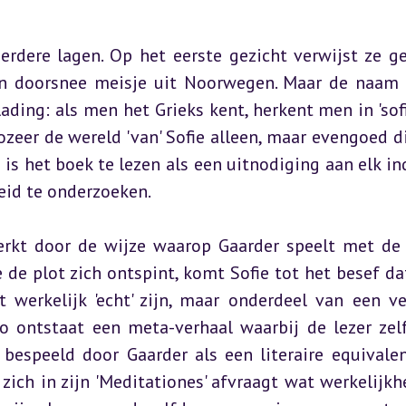
eerdere lagen. Op het eerste gezicht verwijst ze g
en doorsnee meisje uit Noorwegen. Maar de naam ‘S
ading: als men het Grieks kent, herkent men in 'sofie
ozeer de wereld 'van' Sofie alleen, maar evengoed di
 is het boek te lezen als een uitnodiging aan elk ind
heid te onderzoeken.
rkt door de wijze waarop Gaarder speelt met de 
 de plot zich ontspint, komt Sofie tot het besef dat
werkelijk 'echt' zijn, maar onderdeel van een ver
o ontstaat een meta-verhaal waarbij de lezer zelf
 bespeeld door Gaarder als een literaire equivalen
 zich in zijn 'Meditationes' afvraagt wat werkelijkhei