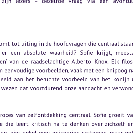
zijn lezers – dezelfde vraag via een avontuur
omt tot uiting in de hoofdvragen die centraal staan
r een absolute waarheid? Sofie krijgt, meesta
sen’ van de raadselachtige Alberto Knox. Elk filoso
an eenvoudige voorbeelden, vaak met een knipoog na
beeld aan het beruchte voorbeeld van het konijn u
ig wezen dat voortdurend onze aandacht en verwond
oces van zelfontdekking centraal. Sofie groeit va
 die leert kritisch na te denken over zichzelf en
en, niet enkel over wijsgerige systemen, maar ook