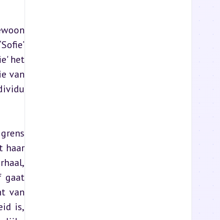
ewoon 
ofie’ 
' het 
e van 
ividu 
grens 
 haar 
haal, 
 gaat 
t van 
d is, 