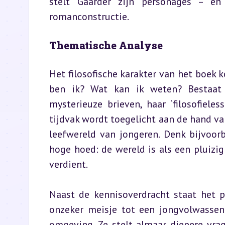
stelt Gaarder zijn personages – en 
romanconstructie.
Thematische Analyse
Het filosofische karakter van het boek k
ben ik? Wat kan ik weten? Bestaat e
mysterieuze brieven, haar ‘filosofieles
tijdvak wordt toegelicht aan de hand v
leefwereld van jongeren. Denk bijvoor
hoge hoed: de wereld is als een pluiz
verdient.
Naast de kennisoverdracht staat het pr
onzeker meisje tot een jongvolwassene
omgeving. Ze stelt almaar diepere vrag