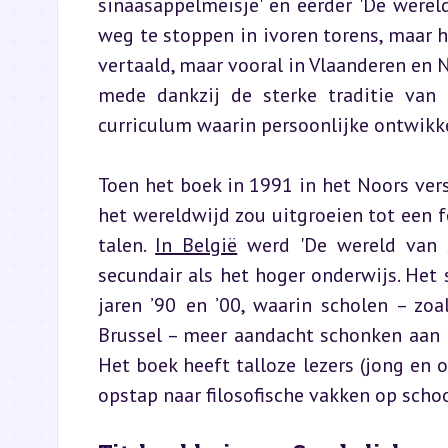
sinaasappelmeisje' en eerder 'De wereld 
weg te stoppen in ivoren torens, maar h
vertaald, maar vooral in Vlaanderen en N
mede dankzij de sterke traditie van f
curriculum waarin persoonlijke ontwikke
Toen het boek in 1991 in het Noors vers
het wereldwijd zou uitgroeien tot een f
talen. 
In België
 werd 'De wereld van S
secundair als het hoger onderwijs. Het 
jaren ’90 en ’00, waarin scholen – zo
Brussel – meer aandacht schonken aan 
Het boek heeft talloze lezers (jong en o
opstap naar filosofische vakken op schoo