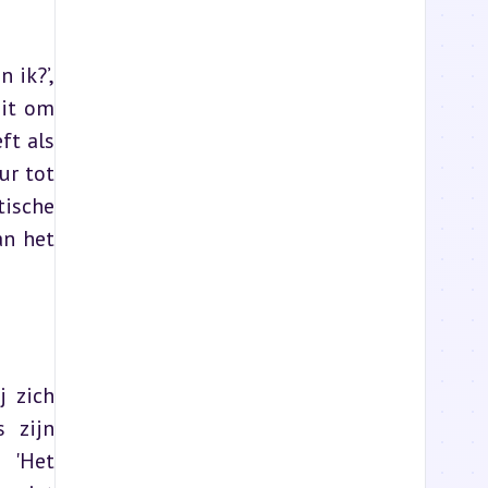
ik?’, 
it om 
t als 
r tot 
ische 
n het 
 zich 
 zijn 
'Het 