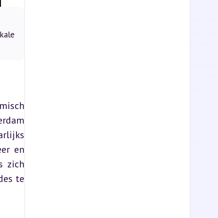
kale
misch 
erdam 
lijks 
er en 
 zich 
es te 