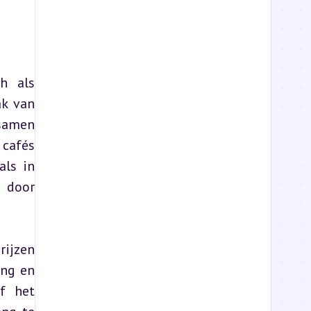
h als 
k van 
samen 
cafés 
ls in 
 door 
ijzen 
ng en 
f het 