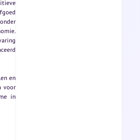
tieve 
fgoed 
onder 
omie. 
aring 
ceerd 
en en 
 voor 
me in 