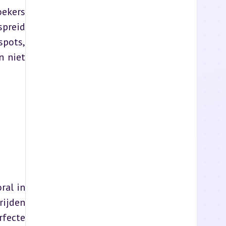
ekers 
preid 
pots, 
 niet 
al in 
ijden 
fecte 