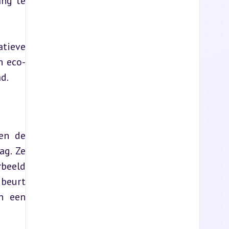
ng te 
ieve 
n eco-
ad.
en de 
g. Ze 
beeld 
beurt 
n een 