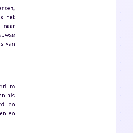
nten, 
s het 
naar 
uwse 
s van 
orium 
n als 
d en 
en en 