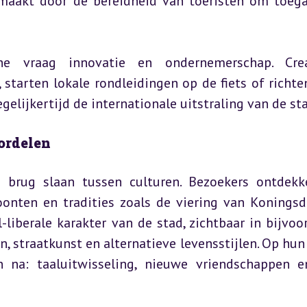
aakt door de bereidheid van toeristen om toega
he vraag innovatie en ondernemerschap. Creat
starten lokale rondleidingen op de fiets of richte
egelijkertijd de internationale uitstraling van de st
ordelen
 brug slaan tussen culturen. Bezoekers ontdekk
oonten en tradities zoals de viering van Koningsda
iberale karakter van de stad, zichtbaar in bijvoor
, straatkunst en alternatieve levensstijlen. Op hun 
 na: taaluitwisseling, nieuwe vriendschappen e