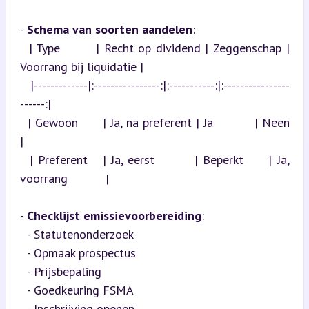
- 
Schema van soorten aandelen
:  

  | Type        | Recht op dividend | Zeggenschap | 
Voorrang bij liquidatie |

  |-------------|:----------------:|:-----------:|:----------------
------:|

  | Gewoon      | Ja, na preferent | Ja          | Neen                   
|

  | Preferent   | Ja, eerst        | Beperkt     | Ja, 
voorrang           |
- 
Checklijst emissievoorbereiding
:  

  - Statutenonderzoek  

  - Opmaak prospectus  

  - Prijsbepaling  

  - Goedkeuring FSMA  

  - Inschrijving openen