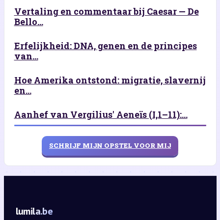
Vertaling en commentaar bij Caesar — De
Bello...
Erfelijkheid: DNA, genen en de principes
van...
Hoe Amerika ontstond: migratie, slavernij
en...
Aanhef van Vergilius' Aeneïs (I,1–11):...
SCHRIJF MIJN OPSTEL VOOR MIJ
lumila.be