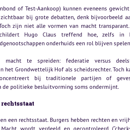
nbond of Test-Aankoop) kunnen eveneens gewicht 
 zichtbaar bij grote debatten, denk bijvoorbeeld aa
 Toch zijn niet alle vormen van macht transparant. 
hildert Hugo Claus treffend hoe, zelfs in kl
dgenootschappen onderhuids een rol blijven spelen
t macht te spreiden: federatie versus deelsta
n het Grondwettelijk Hof als scheidsrechter. Toch ka
centreert bij traditionele partijen of gevest
 de politieke besluitvorming soms ondermijnt.
rechtsstaat
en een rechtsstaat. Burgers hebben rechten en vrijh
. Macht wordt verdeeld en gecontroleerd (“check