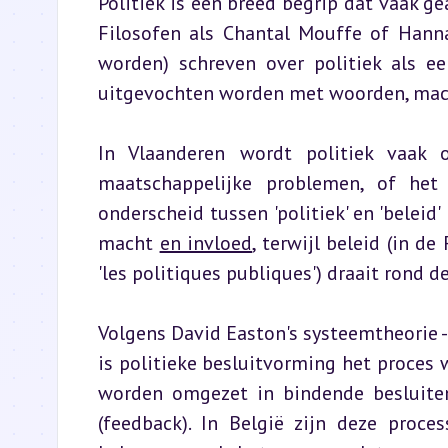
Politiek is een breed begrip dat vaak g
Filosofen als Chantal Mouffe of Hanna
worden) schreven over politiek als ee
uitgevochten worden met woorden, macht
In Vlaanderen wordt politiek vaak 
maatschappelijke problemen, of het 
onderscheid tussen 'politiek' en 'beleid'
macht 
en invloed
, terwijl beleid (in de
'les politiques publiques') draait rond d
Volgens David Easton's systeemtheorie -
is politieke besluitvorming het proces w
worden omgezet in bindende besluiten
(feedback). In België zijn deze proce