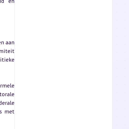
id en 
n aan 
iteit 
tieke 
rmele 
orale 
erale 
s met 