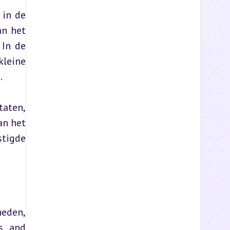
in de 
n het 
In de 
eine 
.
ten, 
n het 
igde 
eden, 
s and 