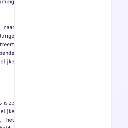
rming 
 naar 
urige 
reert 
pende 
lijke 
is ze 
ijke 
, het 