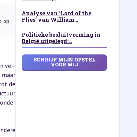
Analyse van ‘Lord of the
Flies’ van William...
t op
Politieke besluitvorming in
België uitgelegd:...
SCHRIJF MIJN OPSTEL
VOOR MIJ
n ver-
 maar 
ot de 
ctuur 
onder 
ndere 