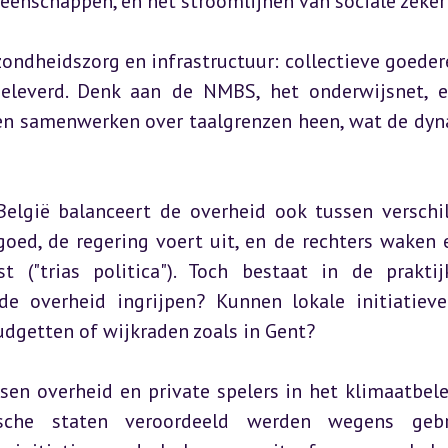
eenschappen, en het stroomlijnen van sociale zeker
ndheidszorg en infrastructuur: collectieve goedere
leverd. Denk aan de NMBS, het onderwijsnet, e
en samenwerken over taalgrenzen heen, wat de dyn
België balanceert de overheid ook tussen verschil
ed, de regering voert uit, en de rechters waken e
 ("trias politica"). Toch bestaat in de praktij
e overheid ingrijpen? Kunnen lokale initiatieve
udgetten of wijkraden zoals in Gent?
en overheid en private spelers in het klimaatbelei
sche staten veroordeeld werden wegens gebre