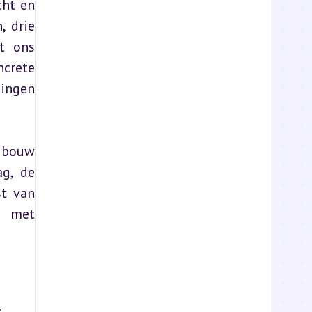
ht en 
 drie 
 ons 
crete 
ingen 
 bouw 
g, de 
t van 
n met 