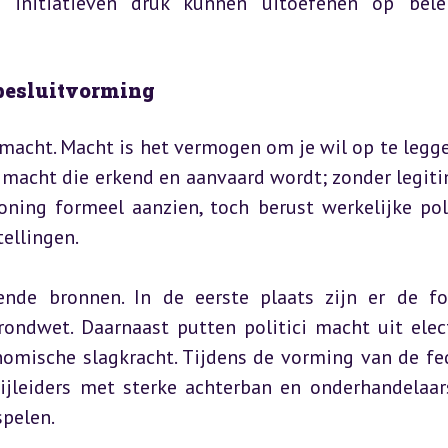
re initiatieven druk kunnen uitoefenen op bele
 besluitvorming
 macht. Macht is het vermogen om je wil op te legge
s macht die erkend en aanvaard wordt; zonder legitim
oning formeel aanzien, toch berust werkelijke poli
ellingen.
nde bronnen. In de eerste plaats zijn er de fo
ondwet. Daarnaast putten politici macht uit elect
onomische slagkracht. Tijdens de vorming van de fed
tijleiders met sterke achterban en onderhandelaar
spelen.