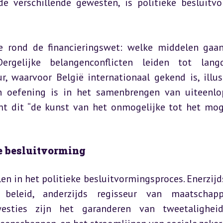
e verschillende gewesten, is politieke besluitvo
e rond de financieringswet: welke middelen gaan
rgelijke belangenconflicten leiden tot langd
 waarvoor België internationaal gekend is, illust
n oefening is in het samenbrengen van uiteenlo
mt dit “de kunst van het onmogelijke tot het moge
ke besluitvorming
en in het politieke besluitvormingsproces. Enerzijds 
beleid, anderzijds regisseur van maatschappel
esties zijn het garanderen van tweetaligheid