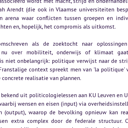
eassocieerd wordt met macht, strijd en onderhandeli
h Arendt (die ook in Vlaamse universiteiten besp
n arena waar conflicten tussen groepen en indiv
en en, hopelijk, het compromis als uitkomst.
omschreven als de zoektocht naar oplossingen 
nu over mobiliteit, onderwijs of klimaat gaat
 is niet onbelangrijk: politique verwijst naar de stri
 Franstalige context spreekt men van 'la politique' v
e concrete realisatie van plannen.
 bekend uit politicologielessen aan KU Leuven en UG
aarbij wensen en eisen (input) via overheidsinstell
 (output), waarop de bevolking opnieuw kan rea
ssen extra complex door de federale structuur. 