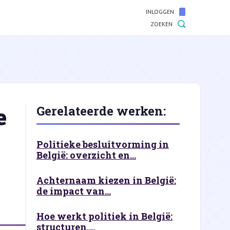
INLOGGEN
ZOEKEN
e
Gerelateerde werken:
Politieke besluitvorming in
België: overzicht en...
Achternaam kiezen in België:
de impact van...
Hoe werkt politiek in België:
structuren,...