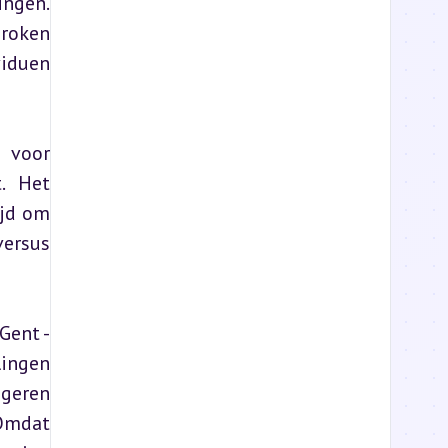
ngen. 
roken 
iduen 
voor 
. Het 
jd om 
ersus 
ent - 
ingen 
geren 
Omdat 