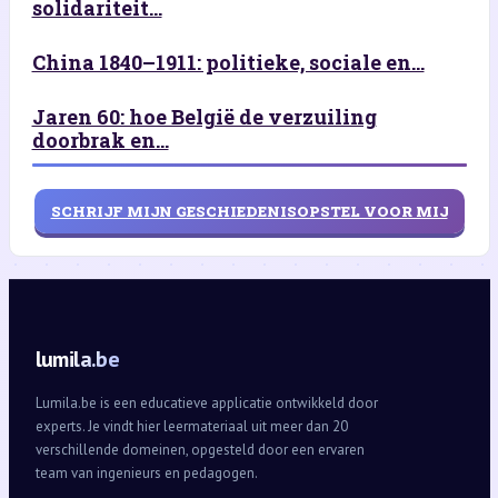
solidariteit...
China 1840–1911: politieke, sociale en...
Jaren 60: hoe België de verzuiling
doorbrak en...
SCHRIJF MIJN GESCHIEDENISOPSTEL VOOR MIJ
lumila.be
Lumila.be is een educatieve applicatie ontwikkeld door
experts. Je vindt hier leermateriaal uit meer dan 20
verschillende domeinen, opgesteld door een ervaren
team van ingenieurs en pedagogen.