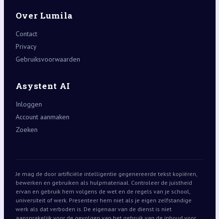
Over Lumila
Contact
Privacy
Gebruiksvoorwaarden
Asystent AI
Inloggen
Account aanmaken
Zoeken
Je mag de door artificiële intelligentie gegenereerde tekst kopiëren,
bewerken en gebruiken als hulpmateriaal. Controleer de juistheid
ervan en gebruik hem volgens de wet en de regels van je school,
universiteit of werk. Presenteer hem niet als je eigen zelfstandige
werk als dat verboden is. De eigenaar van de dienst is niet
aansprakelijk voor de gevolgen van het gebruik van de inhoud voor