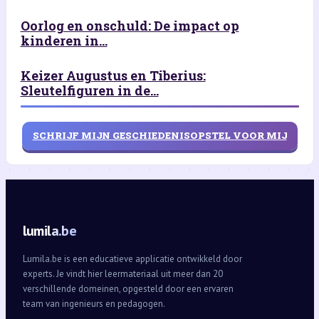
Oorlog en onschuld: De impact op
kinderen in...
Keizer Augustus en Tiberius:
Sleutelfiguren in de...
SCHRIJF MIJN GESCHIEDENISOPSTEL VOOR MIJ
lumila.be
Lumila.be is een educatieve applicatie ontwikkeld door
experts. Je vindt hier leermateriaal uit meer dan 20
verschillende domeinen, opgesteld door een ervaren
team van ingenieurs en pedagogen.