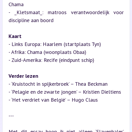
Chama  

- _Kletsmaat_: matroos verantwoordelijk voor 
discipline aan boord
Kaart
- Links Europa: Haarlem (startplaats Tyn)

- Afrika: Chama (woonplaats Obaa)

- Zuid-Amerika: Recife (eindpunt schip)
Verder lezen
- ‘Kruistocht in spijkerbroek’ – Thea Beckman  

- ‘Pelagie en de zwarte jongen’ – Kristien Dieltiens  

- ‘Het verdriet van België’ – Hugo Claus
---
Met dit essay hoop ik niet alleen ‘Slavenhaler’ 