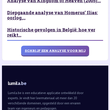
Analyse van Kingdom of Heaven (2005):...
Diepgaande analyse van Homerus’ Ilias:
oorlog,...
Historische gevolgen in België: hoe ver
reikt...
SCHRIJF EEN ANALYSE VOOR MIJ
lumila.be
Lumila.be is een educatieve applicatie ontwikkeld door
experts. Je vindt hier leermateriaal uit meer dan 20
verschillende domeinen, opgesteld door een ervaren
team van ingenieurs en pedagogen.