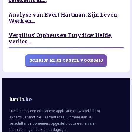
betekenis en...
Analyse van Evert Hartman: Zijn Leven,
Werk en...
Vergilius' Orpheus en Eurydice: liefde,
verlies...
SCHRIJF MIJN OPSTEL VOOR MIJ
lumila.be
Lumila.be is een educatieve applicatie ontwikkeld door
experts. Je vindt hier leermateriaal uit meer dan 20
verschillende domeinen, opgesteld door een ervaren
team van ingenieurs en pedagogen.