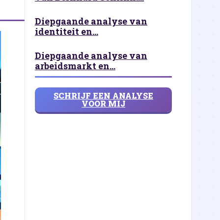
Diepgaande analyse van
identiteit en...
Diepgaande analyse van
arbeidsmarkt en...
SCHRIJF EEN ANALYSE
VOOR MIJ