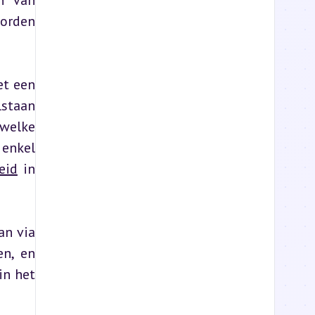
n van 
orden 
t een 
staan 
welke 
enkel 
eid
 in 
n via 
n, en 
n het 