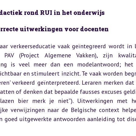
dactiek rond RUI in het onderwijs
orrecte uitwerkingen voor docenten
aar verkeerseducatie vaak geïntegreerd wordt in l
 PAV (Project Algemene Vakken), zijn kwalitat
ing is veel meer dan een modelantwoord; het 
chtbaar en stimuleert inzicht. Te vaak worden begr
eren' verkeerd geïnterpreteerd. Leraren merken dat 
atten of denken dat bepaalde fausses excuses geldig
glazen bier merk je niet”). Uitwerkingen met he
lijke verwijzingen naar de Belgische context help
n goed uitgewerkte antwoorden aanleiding tot disc