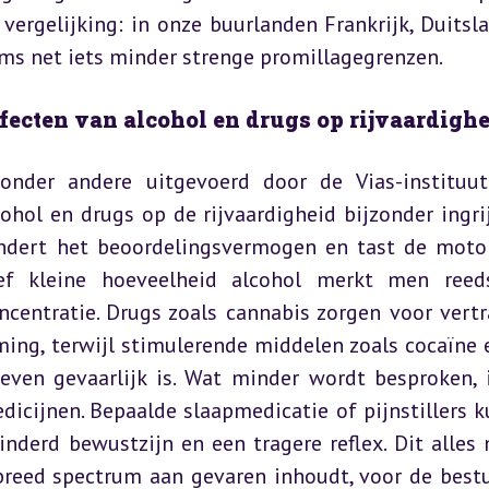
vergelijking: in onze buurlanden Frankrijk, Duitsla
ms net iets minder strenge promillagegrenzen.
fecten van alcohol en drugs op rijvaardigh
onder andere uitgevoerd door de Vias-instituut
cohol en drugs op de rijvaardigheid bijzonder ingrij
mindert het beoordelingsvermogen en tast de motor
tief kleine hoeveelheid alcohol merkt men reed
entratie. Drugs zoals cannabis zorgen voor vertr
ing, terwijl stimulerende middelen zoals cocaïne e
even gevaarlijk is. Wat minder wordt besproken, i
cijnen. Bepaalde slaapmedicatie of pijnstillers k
nderd bewustzijn en een tragere reflex. Dit alles 
 breed spectrum aan gevaren inhoudt, voor de bestu