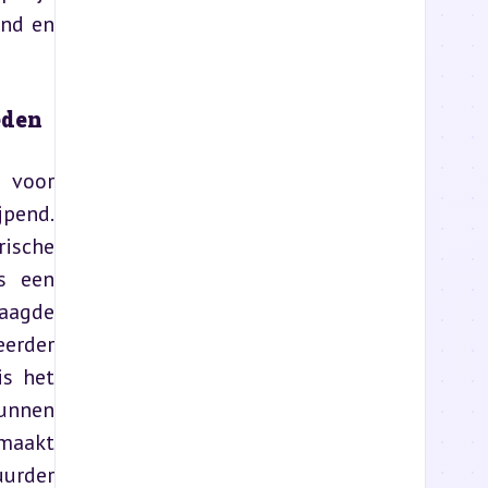
nd en 
eden
 voor 
pend. 
ische 
s een 
aagde 
erder 
s het 
unnen 
maakt 
urder 