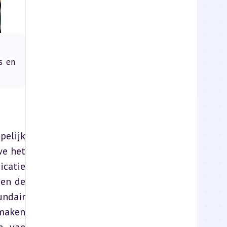
s en
elijk 
e het 
catie 
en de 
ndair 
maken 