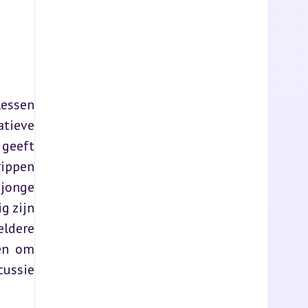
essen 
ieve 
geeft 
ippen 
jonge 
 zijn 
ldere 
en om 
ussie 