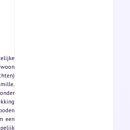
lijke 
ewoon 
hten) 
ille. 
nder 
kking 
boden 
m een 
elijk 