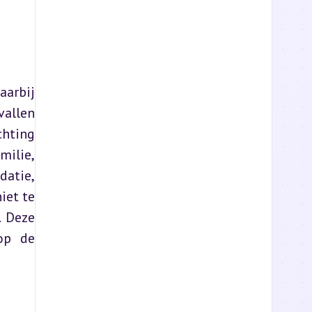
arbij 
allen 
hting 
ilie, 
atie, 
et te 
 Deze 
p de 