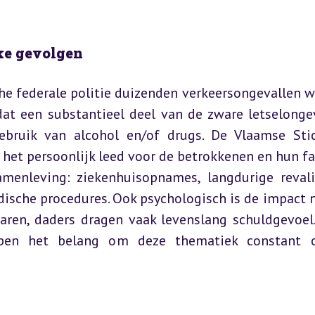
jke gevolgen
he federale politie duizenden verkeersongevallen wa
dat een substantieel deel van de zware letselongev
ebruik van alcohol en/of drugs. De Vlaamse Stic
 het persoonlijk leed voor de betrokkenen en hun fam
nleving: ziekenhuisopnames, langdurige revalid
idische procedures. Ook psychologisch is de impact ni
baren, daders dragen vaak levenslang schuldgevoel.
epen het belang om deze thematiek constant o