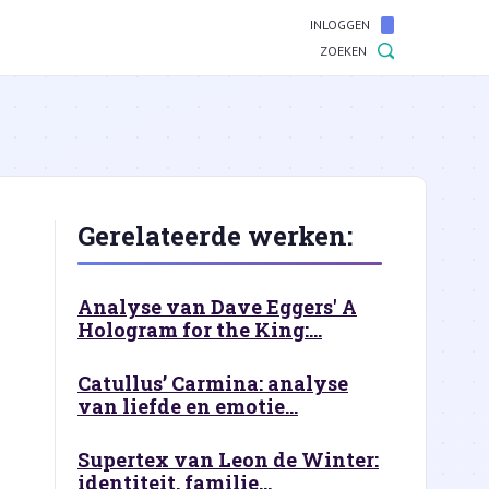
INLOGGEN
ZOEKEN
Gerelateerde werken:
n
Analyse van Dave Eggers' A
Hologram for the King:...
Catullus’ Carmina: analyse
van liefde en emotie...
Supertex van Leon de Winter:
identiteit, familie...