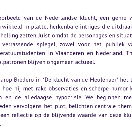
oorbeeld van de Nederlandse klucht, een genre w
ikkeld in platte, herkenbare intriges die uitdraai
helling zetten. Juist omdat de personages en situati
n verrassende spiegel, zowel voor het publiek v
eratuurstudenten in Vlaanderen en Nederland. Th
olpatronen blijven ongemeen actueel.
aarop Bredero in *De klucht van de Meulenaer* het 
 hoe hij met rake observaties en scherpe humor kr
 en de alledaagse hypocrisie. We beginnen me
leden vervolgens het plot, belichten centrale thema
een reflectie op de blijvende waarde van deze kluc
.