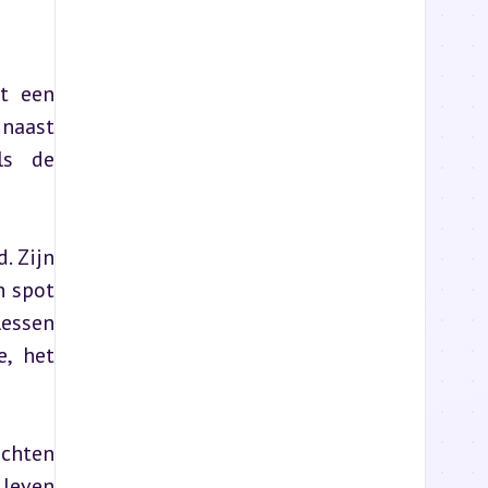
 een 
naast 
s de 
 Zijn 
 spot 
essen 
, het 
chten 
leven 