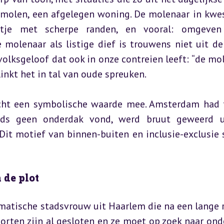
 molen, een afgelegen woning. De molenaar in kwest
je met scherpe randen, en vooral: omgeven 
molenaar als listige dief is trouwens niet uit de 
olksgeloof dat ook in onze contreien leeft: “de mol
linkt het in tal van oude spreuken.
cht een symbolische waarde mee. Amsterdam had f
nds geen onderdak vond, werd bruut geweerd u
it motief van binnen-buiten en inclusie-exclusie s
 de plot
agmatische stadsvrouw uit Haarlem die na een lange re
rten zijn al gesloten en ze moet op zoek naar onde