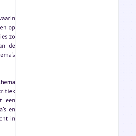
aarin 
en op 
es zo 
an de 
ema’s 
thema 
itiek 
t een 
’s en 
ht in 