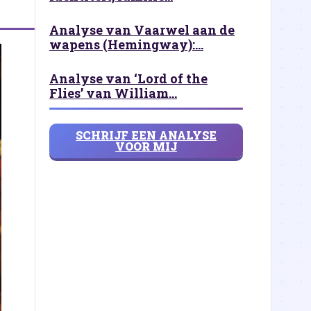
Analyse van Vaarwel aan de
wapens (Hemingway):...
Analyse van ‘Lord of the
Flies’ van William...
SCHRIJF EEN ANALYSE
VOOR MIJ