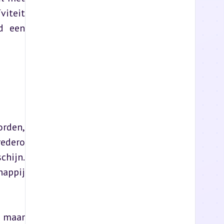
iteit 
 een 
den, 
edero 
hijn. 
appij 
 maar 