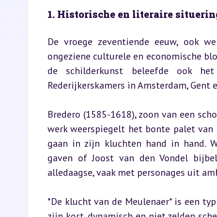
1. Historische en literaire situeri
De vroege zeventiende eeuw, ook we
ongeziene culturele en economische bloe
de schilderkunst beleefde ook het
Rederijkerskamers in Amsterdam, Gent 
Bredero (1585-1618), zoon van een scho
werk weerspiegelt het bonte palet van h
gaan in zijn kluchten hand in hand. W
gaven of Joost van den Vondel bijbel
alledaagse, vaak met personages uit amb
*De klucht van de Meulenaer* is een typ
zijn kort, dynamisch en niet zelden sche