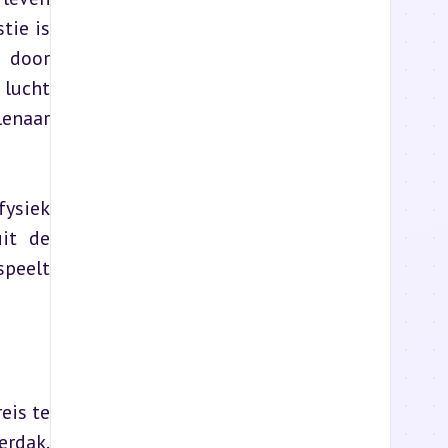
ie is 
door 
lucht 
enaar 
ysiek 
it de 
peelt 
is te 
rdak. 