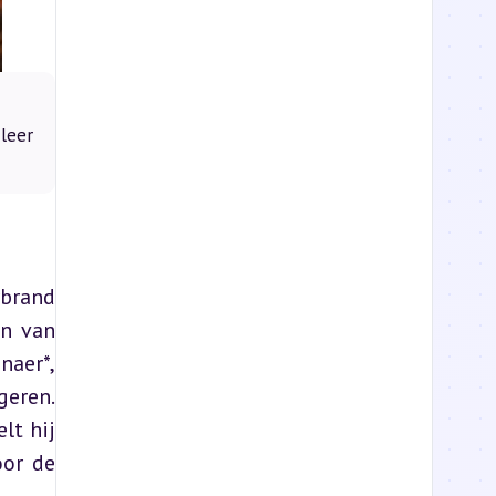
leer
brand 
n van 
aer*, 
eren. 
t hij 
or de 