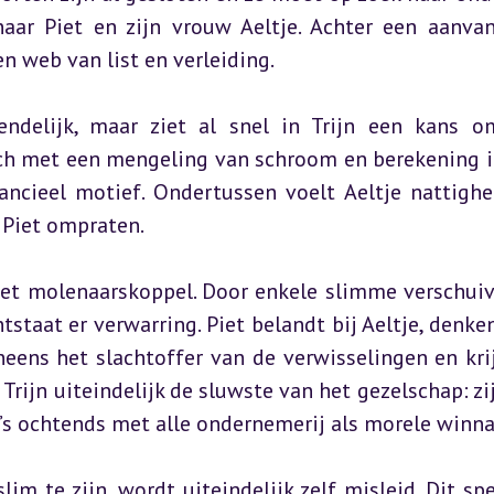
ar Piet en zijn vrouw Aeltje. Achter een aanvank
n web van list en verleiding.
iendelijk, maar ziet al snel in Trijn een kans om
zich met een mengeling van schroom en berekening i
ncieel motief. Ondertussen voelt Aeltje nattigheid
r Piet ompraten.
 het molenaarskoppel. Door enkele slimme verschuiv
staat er verwarring. Piet belandt bij Aeltje, denken
eneens het slachtoffer van de verwisselingen en krij
Trijn uiteindelijk de sluwste van het gezelschap: zij
 ’s ochtends met alle ondernemerij als morele winna
lim te zijn, wordt uiteindelijk zelf misleid. Dit spe