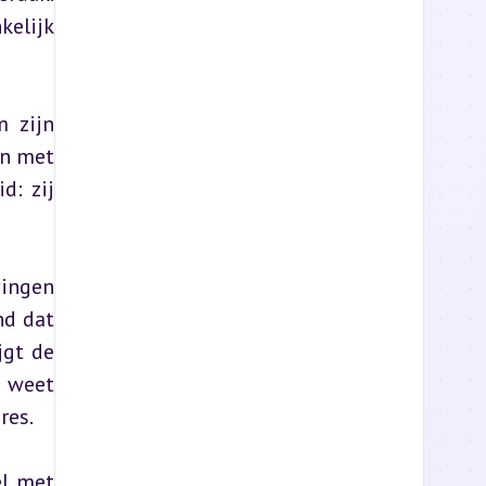
elijk 
 zijn 
n met 
: zij 
ingen 
d dat 
gt de 
 weet 
res.
l met 