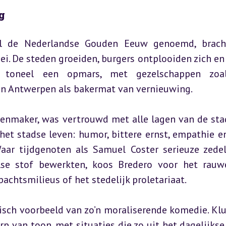
ng
l de Nederlandse Gouden Eeuw genoemd, bracht
i. De steden groeiden, burgers ontplooiden zich en 
 toneel een opmars, met gezelschappen zoal
en Antwerpen als bakermat van vernieuwing.
enmaker, was vertrouwd met alle lagen van de stad.
et stadse leven: humor, bittere ernst, empathie en
aar tijdgenoten als Samuel Coster serieuze zedel
se stof bewerkten, koos Bredero voor het rauwe
achtsmilieus of het stedelijk proletariaat.
isch voorbeeld van zo’n moraliserende komedie. Klu
rp van toon, met situaties die zo uit het dagelijkse 