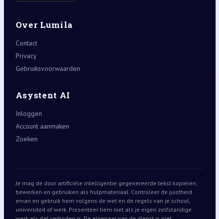
Over Lumila
Contact
Privacy
Gebruiksvoorwaarden
Asystent AI
Inloggen
Account aanmaken
Zoeken
Je mag de door artificiële intelligentie gegenereerde tekst kopiëren,
bewerken en gebruiken als hulpmateriaal. Controleer de juistheid
ervan en gebruik hem volgens de wet en de regels van je school,
universiteit of werk. Presenteer hem niet als je eigen zelfstandige
werk als dat verboden is. De eigenaar van de dienst is niet