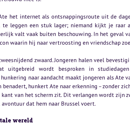
Ate het internet als ontsnappingsroute uit de dagel
te leggen een stuk lager; niemand kijkt je raar aa
rlijk valt vaak buiten beschouwing. In het geval va
con waarin hij naar vertroosting en vriendschap zoe
tweesnijdend zwaard. Jongeren halen veel bevestigin
 wat uitgebreid wordt besproken in studiedagen
hunkering naar aandacht maakt jongeren als Ate va
benadert, hunkert Ate naar erkenning – zonder zich 
kant van het scherm zit. Dit verlangen wordt zijn z
et avontuur dat hem naar Brussel voert.
itale wereld