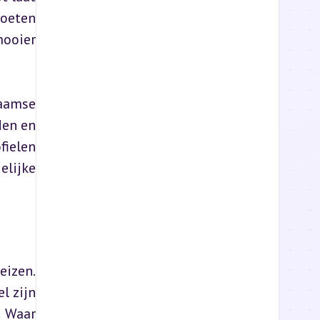
oeten 
ooier 
aamse 
en en 
ielen 
lijke 
izen. 
 zijn 
 Waar 