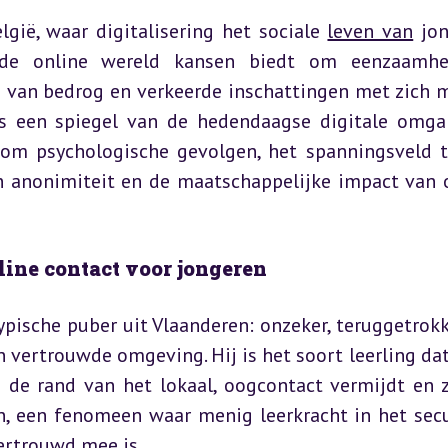
gië, waar digitalisering het sociale 
leven van
 jon
 de online wereld kansen biedt om eenzaamhei
o van bedrog en verkeerde inschattingen met zich me
ls een spiegel van de hedendaagse digitale omga
t om psychologische gevolgen, het spanningsveld t
 anonimiteit en de maatschappelijke impact van o
ine contact voor jongeren
 typische puber uit Vlaanderen: onzeker, teruggetrokk
 vertrouwde omgeving. Hij is het soort leerling dat 
 de rand van het lokaal, oogcontact vermijdt en z
n, een fenomeen waar menig leerkracht in het secu
ertrouwd mee is.