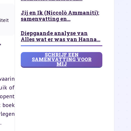
Jij en Ik (Niccolò Ammaniti):
samenvatting en...
teit
Diepgaande analyse van
Alles wat er was van Hanna...
"
SCHRIJF EEN
SAMENVATTING VOOR
MIJ
aarin 
ik of 
opent 
 boek 
legen 
.