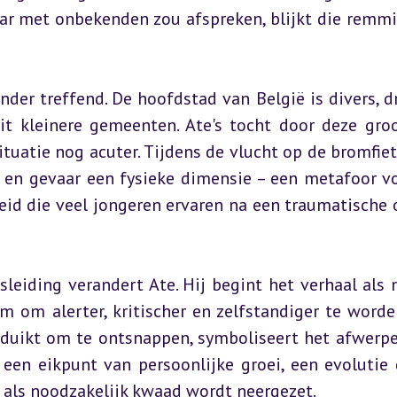
ar met onbekenden zou afspreken, blijkt die remmi
nder treffend. De hoofdstad van België is divers, dr
it kleinere gemeenten. Ate's tocht door deze groo
tuatie nog acuter. Tijdens de vlucht op de bromfiet
 en gevaar een fysieke dimensie – een metafoor vo
id die veel jongeren ervaren na een traumatische o
eiding verandert Ate. Hij begint het verhaal als n
m om alerter, kritischer en zelfstandiger te worden
uikt om te ontsnappen, symboliseert het afwerpe
 een eikpunt van persoonlijke groei, een evolutie d
als noodzakelijk kwaad wordt neergezet.