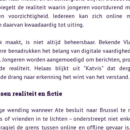
piegelt de realiteit waarin jongeren voortdurend m
n voorzichtigheid. Iedereen kan zich online m
n daarvan kwaadaardig tot uiting.
k maakt, is niet altijd beheersbaar. Bekende Vl
re benadrukken het belang van digitale vaardighed
s. Jongeren worden aangemoedigd om berichten, prof
 realiteit. Helaas blijkt uit "Katvis" dat derge
e drang naar erkenning het wint van het verstand.
en realiteit en fictie
ige wending wanneer Ate besluit naar Brussel te re
of vrienden in te lichten – onderstreept niet enkel
agiel de grens tussen online en offline gevaar is.