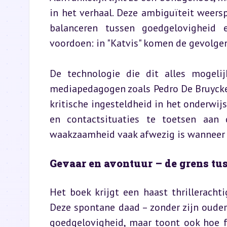
in het verhaal. Deze ambiguïteit weers
balanceren tussen goedgelovigheid e
voordoen: in "Katvis" komen de gevolge
De technologie die dit alles mogelij
mediapedagogen zoals Pedro De Bruycke
kritische ingesteldheid in het onderwij
en contactsituaties te toetsen aan de
waakzaamheid vaak afwezig is wanneer d
Gevaar en avontuur – de grens tuss
Het boek krijgt een haast thrilleracht
Deze spontane daad – zonder zijn ouders 
goedgelovigheid, maar toont ook hoe fr