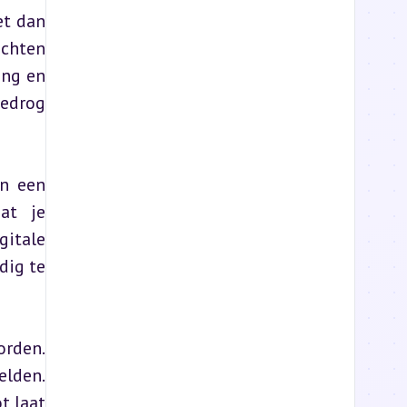
t dan 
chten 
ng en 
edrog 
n een 
t je 
itale 
ig te 
rden. 
lden. 
 laat 