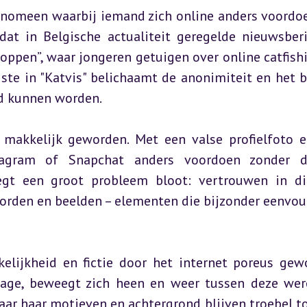
fenomeen waarbij iemand zich online anders voordoe
 dat in Belgische actualiteit geregelde nieuwsberi
Koppen”, waar jongeren getuigen over online catfishi
ste in "Katvis" belichaamt de anonimiteit en het b
d kunnen worden.
jk makkelijk geworden. Met een valse profielfoto e
gram of Snapchat anders voordoen zonder da
egt een groot probleem bloot: vertrouwen in dig
oorden en beelden – elementen die bijzonder eenvoud
elijkheid en fictie door het internet poreus gewo
age, beweegt zich heen en weer tussen deze were
ar haar motieven en achtergrond blijven troebel tot