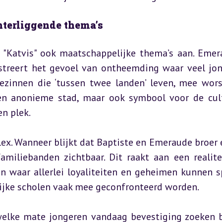
hterliggende thema’s
 "Katvis" ook maatschappelijke thema’s aan. Emera
treert het gevoel van ontheemding waar veel jon
ezinnen die ‘tussen twee landen’ leven, mee worst
een anonieme stad, maar ook symbool voor de cult
en plek.
lex. Wanneer blijkt dat Baptiste en Emeraude broer e
miliebanden zichtbaar. Dit raakt aan een realitei
n waar allerlei loyaliteiten en geheimen kunnen sp
lijke scholen vaak mee geconfronteerd worden.
welke mate jongeren vandaag bevestiging zoeken b