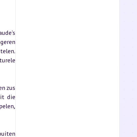
ude’s 
geren 
elen. 
urele 
n zus 
t die 
elen, 
uiten 