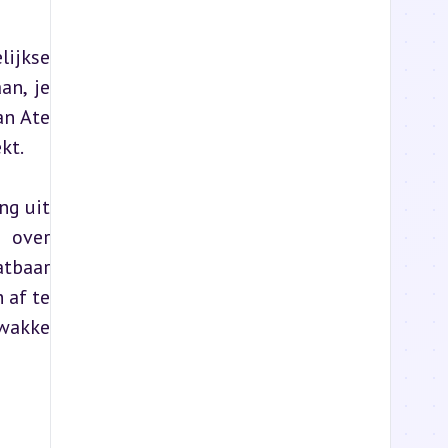
ijkse 
n, je 
n Ate 
kt.
g uit 
 over 
tbaar 
af te 
wakke 