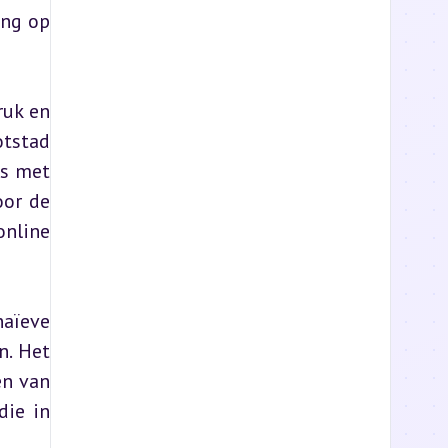
ng op 
uk en 
tstad 
s met 
or de 
nline 
aïeve 
. Het 
n van 
ie in 