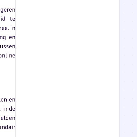
geren 
d te 
e. In 
ng en 
ussen 
nline 
en en 
in de 
elden 
ndair 