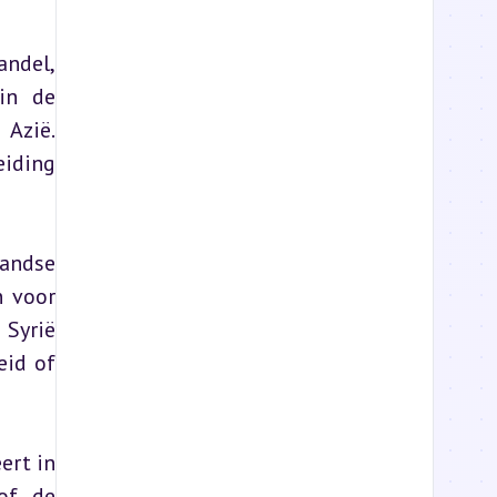
del, 
in de 
zië. 
iding 
andse 
 voor 
Syrië 
id of 
rt in 
of de 