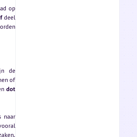
Een concreet voorbeeld: de vestiging van het Duitse chemieconcern BASF in Antwerpen had op 
f
 deel 
orden 
In “BuiteNLand” spelen kaarten en diagrammen een hoofdrol. Typische kaarten zijn de 
en of 
en 
dot 
 naar 
ooral 
aken, 