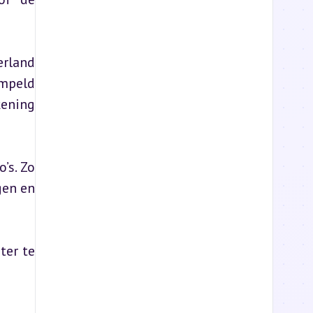
rland 
mpeld 
ening 
s. Zo 
en en 
er te 