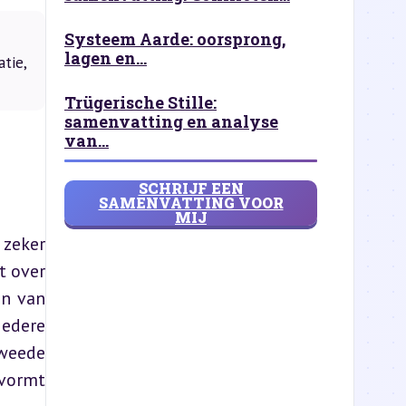
Systeem Aarde: oorsprong,
lagen en...
tie,
Trügerische Stille:
samenvatting en analyse
van...
SCHRIJF EEN
SAMENVATTING VOOR
MIJ
zeker 
 over 
n van 
edere 
weede 
ormt 