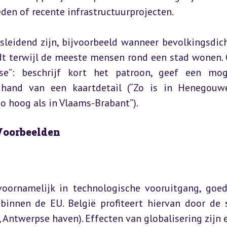
eden of recente infrastructuurprojecten.
sleidend zijn, bijvoorbeeld wanneer bevolkingsdich
dt terwijl de meeste mensen rond een stad wonen. 
yse”: beschrijf kort het patroon, geef een moge
hand van een kaartdetail (“Zo is in Henegouw
o hoog als in Vlaams-Brabant”).
 Voorbeelden
voornamelijk in technologische vooruitgang, goed
innen de EU. België profiteert hiervan door de s
 Antwerpse haven). Effecten van globalisering zijn er