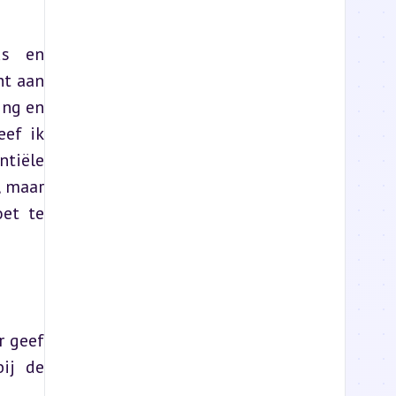
s en 
t aan 
ng en 
ef ik 
tiële 
 maar 
et te 
 geef 
ij de 