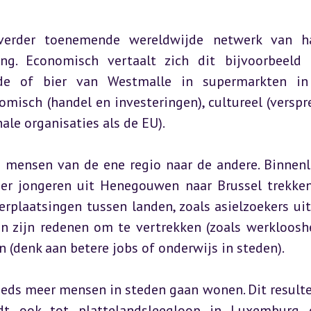
verder toenemende wereldwijde netwerk van han
ng. Economisch vertaalt zich dit bijvoorbeeld 
de of bier van Westmalle in supermarkten in A
misch (handel en investeringen), cultureel (verspre
nale organisaties als de EU).
n mensen van de ene regio naar de andere. Binnenl
eer jongeren uit Henegouwen naar Brussel trekken
rplaatsingen tussen landen, zoals asielzoekers uit 
en zijn redenen om te vertrekken (zoals werklooshe
 (denk aan betere jobs of onderwijs in steden).
teeds meer mensen in steden gaan wonen. Dit resultee
dt ook tot plattelandsleegloop in Luxemburg 