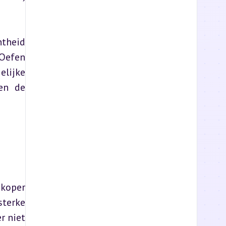
theid 
Oefen 
lijke 
en de 
koper 
terke 
 niet 