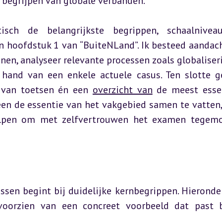
 begrijpen van globale verbanden.
sch de belangrijkste begrippen, schaalniveau
 hoofdstuk 1 van “BuiteNLand”. Ik besteed aandach
nen, analyseer relevante processen zoals globaliseri
hand van een enkele actuele casus. Ten slotte ge
 van toetsen én een 
overzicht van
 de meest essen
een de essentie van het vakgebied samen te vatten,
elpen om met zelfvertrouwen het examen tegemo
sen begint bij duidelijke kernbegrippen. Hieronder
voorzien van een concreet voorbeeld dat past b