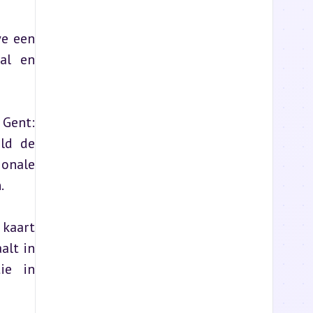
e een 
al en 
Gent: 
ld de 
ionale 
.
kaart 
lt in 
e in 