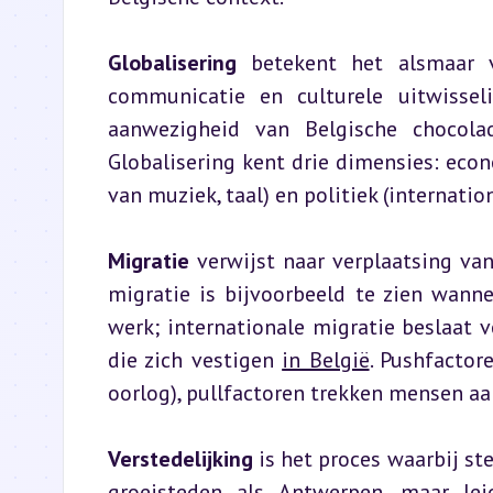
Globalisering
 betekent het alsmaar 
communicatie en culturele uitwisseli
aanwezigheid van Belgische chocola
Globalisering kent drie dimensies: econo
van muziek, taal) en politiek (internatio
Migratie
 verwijst naar verplaatsing va
migratie is bijvoorbeeld te zien wann
werk; internationale migratie beslaat ve
die zich vestigen 
in België
. Pushfactor
oorlog), pullfactoren trekken mensen aan
Verstedelijking
 is het proces waarbij s
groeisteden als Antwerpen, maar lei