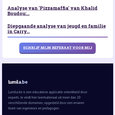
Analyse van 'Pizzamaffia' van Khalid
Boudou:...
Diepgaande analyse van jeugd en familie
in Carry...
SCHRIJF MIJN REFERAAT VOOR MIJ
lumila.be
Lumila.be is een educatieve applicatie ontwikkeld door
experts. Je vindt hier leermateriaal uit meer dan 20
verschillende domeinen, opgesteld door een ervaren
team van ingenieurs en pedagogen.