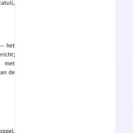
tuli, 
— het 
icht; 
 met 
an de 
ppel, 