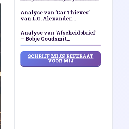
Analyse van ’Car Thieves’
van L.G. Alexander:...
Analyse van 'Afscheidsbrief'
— Bobje Goudsmit...
SCHRIJF MIJN REFERAAT
VOOR MIJ