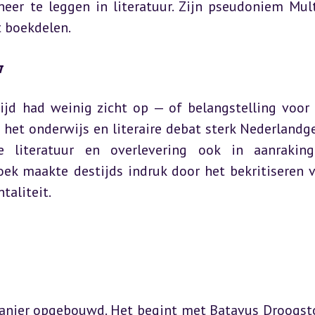
eer te leggen in literatuur. Zijn pseudoniem Multa
t boekdelen.
w
jd had weinig zicht op — of belangstelling voor 
 het onderwijs en literaire debat sterk Nederlandger
 literatuur en overlevering ook in aanraking
ek maakte destijds indruk door het bekritiseren v
taliteit.
manier opgebouwd. Het begint met Batavus Droogsto