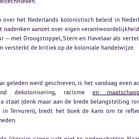
eltechnieken.
n over het Nederlands kolonistisch beleid in Neder
ot nadenken aanzet over eigen verantwoordelijkheid 
r — met Droogstoppel, Stern en Havelaar als vertell
 versterkt de kritiek op de koloniale handelwijze.
r geleden werd geschreven, is het vandaag even act
d dekolonisering, racisme 
en maatschappe
 staat (denk maar aan de brede belangstelling ron
in Tervuren), biedt het boek de kans om te reflec
heden.
 literaire canon valt niet te onderschatten. Naast