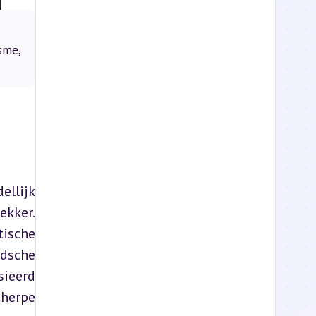
sme,
llijk 
kker. 
ische 
dsche 
ieerd 
herpe 