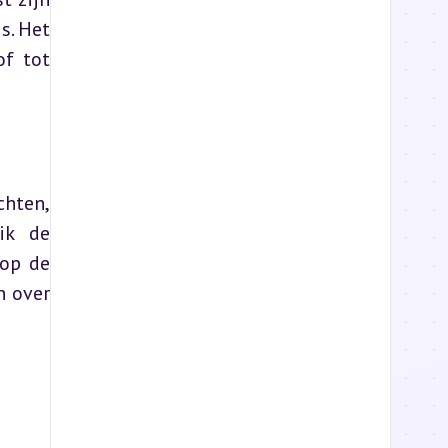
. Het 
f tot 
hten, 
ik de 
op de 
 over 