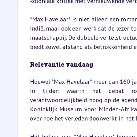
koloniale kritiek met vernieuwende vert
*Max Havelaar* is niet alleen een roma
Indië, maar ook een werk dat de lezer t
maatschappij. De dubbele vertelstructuu
biedt zowel afstand als betrokkenheid en
Relevantie vandaag
Hoewel *Max Havelaar* meer dan 160 jaa
In tijden waarin het debat ron
verantwoordelijkheid hoog op de agenda
Koninklijk Museum voor Midden-Afrika 
over hoe het verleden doorwerkt in het 
Het belang van *Max Havelaar* binnen de