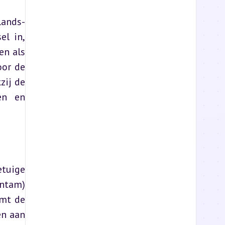
lands-
l in, 
n als 
or de 
ij de 
n en 
tuige 
ntam) 
mt de 
n aan 