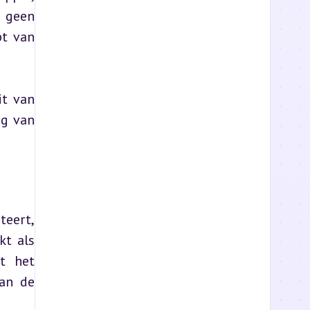
 geen 
t van 
t van 
g van 
eert, 
t als 
t het 
an de 