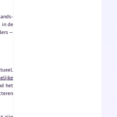
lands-
in de 
ers — 
ueel. 
lijke
d het 
teren 
 zijn 