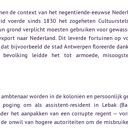
men de context van het negentiende-eeuwse Neder
id voerde sinds 1830 het zogeheten Cultuurstelse
un grond verplicht moesten gebruiken voor gewasse
export naar Nederland. Dit leverde fortuinen op vo
dat bijvoorbeeld de stad Antwerpen floreerde dankz
e bevolking leidde het tot armoede, misoogste
 ambtenaar worden in de koloniën en persoonlijk ge
 poging om als assistent-resident in Lebak (Ba
der het aanpakken van een corrupte regent — vor
 de onwil van hogere autoriteiten om de misbruike