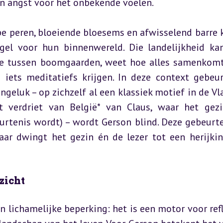
en angst voor het onbekende voelen.
pe peren, bloeiende bloesems en afwisselend barre k
egel voor hun binnenwereld. Die landelijkheid kan
de tussen boomgaarden, weet hoe alles samenkomt
e iets meditatiefs krijgen. In deze context gebeur
ngeluk – op zichzelf al een klassiek motief in de Vl
t verdriet van België* van Claus, waar het gezi
urtenis wordt) – wordt Gerson blind. Deze gebeurten
ar dwingt het gezin én de lezer tot een herijkin
zicht
n lichamelijke beperking: het is een motor voor refle