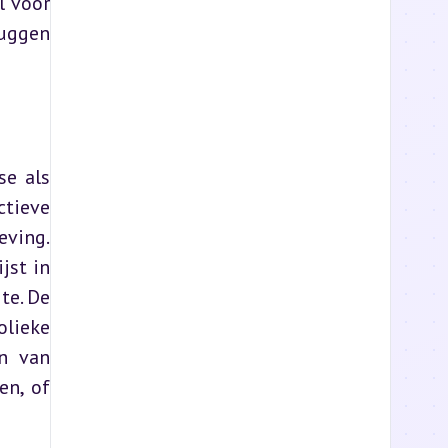
 voor 
uggen 
e als 
tieve 
ving. 
st in 
e. De 
lieke 
n van 
n, of 