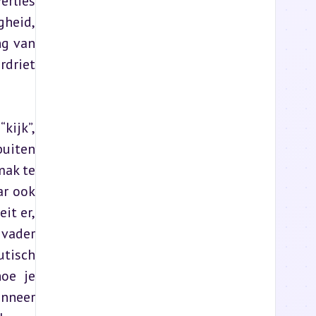
rlies 
gheid, 
g van 
driet 
ijk”, 
uiten 
ak te 
r ook 
t er, 
vader 
tisch 
oe je 
nneer 