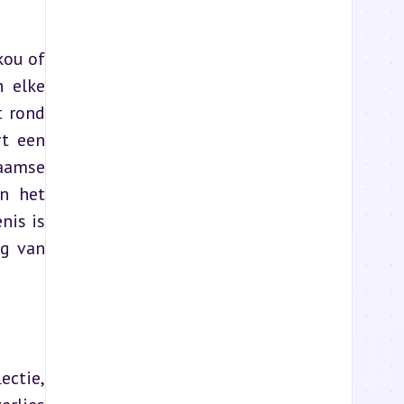
ou of 
 elke 
 rond 
t een 
aamse 
n het 
is is 
g van 
ctie, 