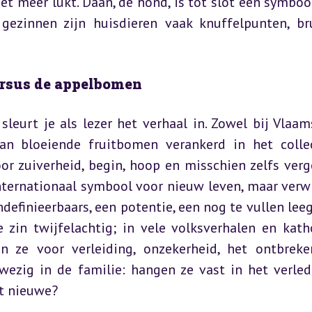
t meer lukt. Daan, de hond, is tot slot een symbool
gezinnen zijn huisdieren vaak knuffelpunten, br
rsus de appelbomen
urt je als lezer het verhaal in. Zowel bij Vlaams
an bloeiende fruitbomen verankerd in het collec
 zuiverheid, begin, hoop en misschien zelfs verge
nternationaal symbool voor nieuw leven, maar verwij
definieerbaars, een potentie, een nog te vullen leegt
zin twijfelachtig; in vele volksverhalen en katho
n ze voor verleiding, onzekerheid, het ontbreke
wezig in de familie: hangen ze vast in het verlede
et nieuwe?