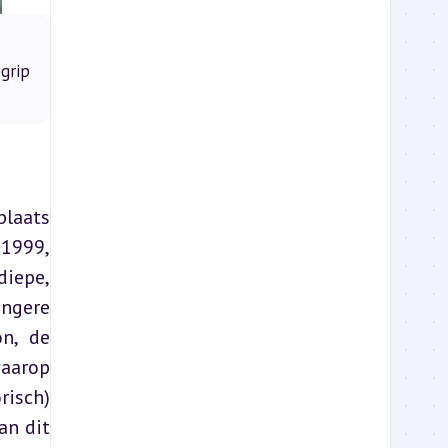
grip
laats 
1999, 
iepe, 
gere 
n, de 
arop 
isch) 
n dit 