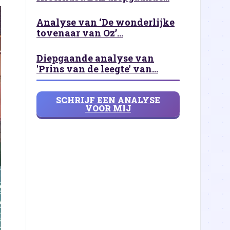
Analyse van ‘De wonderlijke
tovenaar van Oz’...
Diepgaande analyse van
'Prins van de leegte' van...
SCHRIJF EEN ANALYSE
VOOR MIJ