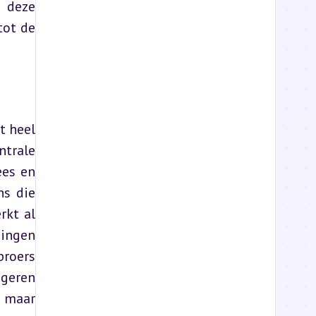
 deze 
ot de 
 heel 
trale 
es en 
s die 
kt al 
ingen 
roers 
geren 
 maar 