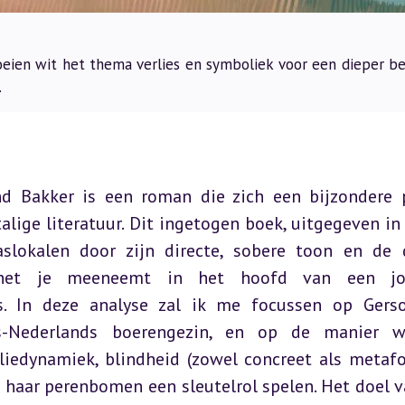
eien wit het thema verlies en symboliek voor een dieper be
.
d Bakker is een roman die zich een bijzondere p
lige literatuur. Dit ingetogen boek, uitgegeven in 
lokalen door zijn directe, sobere toon en de d
het je meeneemt in het hoofd van een jon
s. In deze analyse zal ik me focussen op Gerso
s-Nederlands boerengezin, en op de manier wa
liedynamiek, blindheid (zowel concreet als metafor
aar perenbomen een sleutelrol spelen. Het doel va