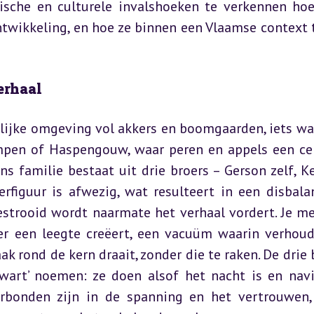
gische en culturele invalshoeken te verkennen hoe
ikkeling, en hoe ze binnen een Vlaamse context t
erhaal
elijke omgeving vol akkers en boomgaarden, iets wat
mpen of Haspengouw, waar peren en appels een cen
s familie bestaat uit drie broers – Gerson zelf, Ke
figuur is afwezig, wat resulteert in een disbalan
strooid wordt naarmate het verhaal vordert. Je mer
r een leegte creëert, een vacuüm waarin verhoud
rond de kern draait, zonder die te raken. De drie b
zwart’ noemen: ze doen alsof het nacht is en navi
erbonden zijn in de spanning en het vertrouwen,