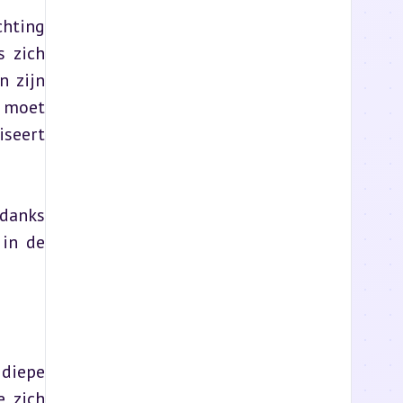
hting 
 zich 
 zijn 
 moet 
seert 
danks 
in de 
diepe 
 zich 