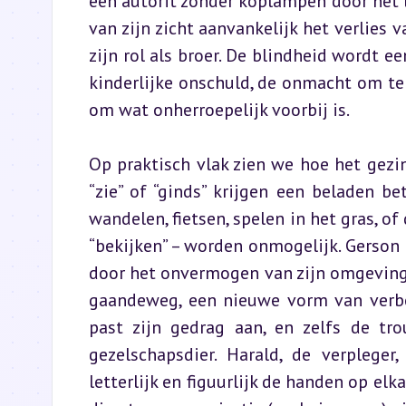
een autorit zonder koplampen door het l
van zijn zicht aanvankelijk het verlies va
zijn rol als broer. De blindheid wordt e
kinderlijke onschuld, de onmacht om te 
om wat onherroepelijk voorbij is.
Op praktisch vlak zien we hoe het gezi
“zie” of “ginds” krijgen een beladen be
wandelen, fietsen, spelen in het gras, o
“bekijken” – worden onmogelijk. Gerson r
door het onvermogen van zijn omgeving o
gaandeweg, een nieuwe vorm van verbon
past zijn gedrag aan, en zelfs de tro
gezelschapsdier. Harald, de verpleger
letterlijk en figuurlijk de handen op elk