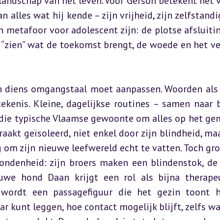
andschap van het leven. Voor Gerson betekent het ve
n alles wat hij kende – zijn vrijheid, zijn zelfstandi
en metafoor voor adolescent zijn: de plotse afsluitin
“zien” wat de toekomst brengt, de woede en het ver
n diens omgangstaal moet aanpassen. Woorden als “k
tekenis. Kleine, dagelijkse routines – samen naar b
f die typische Vlaamse gewoonte om alles op het gem
aakt geïsoleerd, niet enkel door zijn blindheid, maa
m zijn nieuwe leefwereld echt te vatten. Toch groei
denheid: zijn broers maken een blindenstok, de 
uwe hond Daan krijgt een rol als bijna therapeu
, wordt een passagefiguur die het gezin toont h
aar kunt leggen, hoe contact mogelijk blijft, zelfs wa