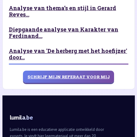
Analyse van thema’s en stijl in Gerard
Reves...
Diepgaande analyse van Karakter van
Ferdinand...
Analyse van 'De herberg met het hoefijzer'
door...
SCHRIJF MIJN REFERAAT VOOR MIJ
lumila.be
Lumila.be is een educatieve applicatie ontwikkeld door
experts. Je vindt hier leermateriaal uit meer dan 20