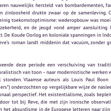
ren nauwelijks hersteld van bombardementen, fam
n zinloosheid drukte zwaar op de samenleving. O
0 weinig toekomstoptimisme: wederopbouw was moei
zekerheid, en de jeugd vond amper aansluiting b
. De Koude Oorlog en koloniale spanningen in Indo
Reve’s roman landt middenin dat vacuüm, zonder gr
keerde deze periode een verschuiving van traditi
ralistisch van toon – naar modernistische werken w
l stonden. Vlaamse auteurs als Louis Paul Boon (
ers*) onderzochten op vergelijkbare wijze de naslee
aal perspectief. Het existentialisme, zoals bepleit
door tot bij Reve, die met zijn ironische observati
 het absurdisme in de Europese letteren naar zijn 