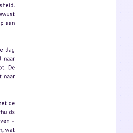
heid. 
ewust 
p een 
e dag 
 naar 
t. De 
 naar 
et de 
huids 
ven – 
, wat 