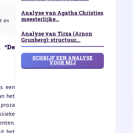
Analyse van Agatha Christies
meesterlijke...
t en
Analyse van Tirza (Arnon
Grunberg): structuur,...
 *De 
SCHRIJF EEN ANALYSE
VOOR MIJ
s een 
n het 
proza 
sieke 
nten. 
t het 