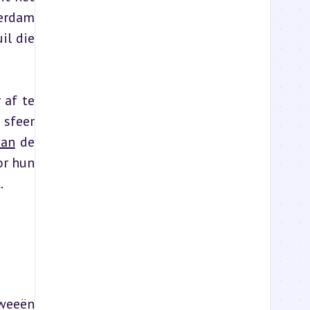
erdam 
l die 
af te 
sfeer 
van
 de 
r hun 
.
weeën 