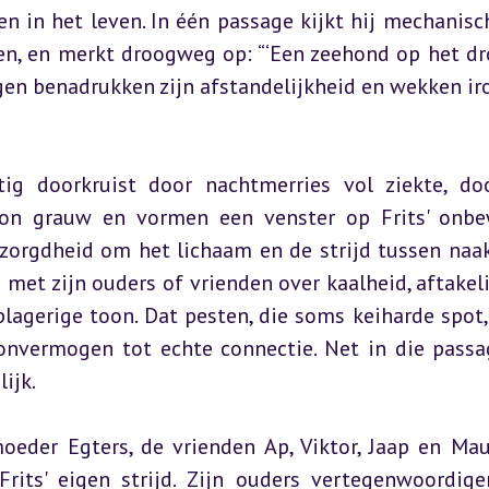
n in het leven. In één passage kijkt hij mechanisch
ten, en merkt droogweg op: “‘Een zeehond op het dro
ngen benadrukken zijn afstandelijkheid en wekken iro
tig doorkruist door nachtmerries vol ziekte, do
on grauw en vormen een venster op Frits' onbe
bezorgdheid om het lichaam en de strijd tussen naak
 met zijn ouders of vrienden over kaalheid, aftakeli
lagerige toon. Dat pesten, die soms keiharde spot,
onvermogen tot echte connectie. Net in die passag
ijk.
oeder Egters, de vrienden Ap, Viktor, Jaap en Maur
Frits' eigen strijd. Zijn ouders vertegenwoordige