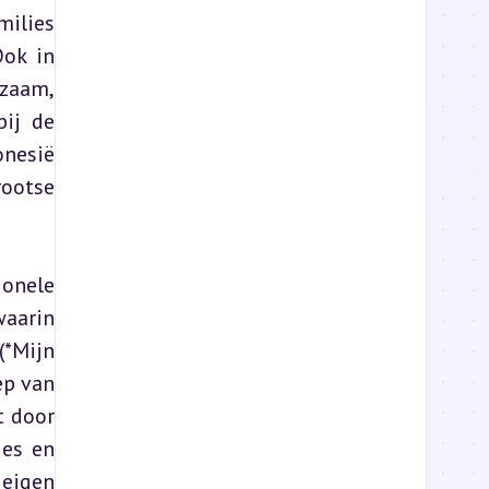
ilies 
ok in 
zaam, 
ij de 
nesië 
ootse 
onele 
aarin 
*Mijn 
p van 
 door 
es en 
eigen 