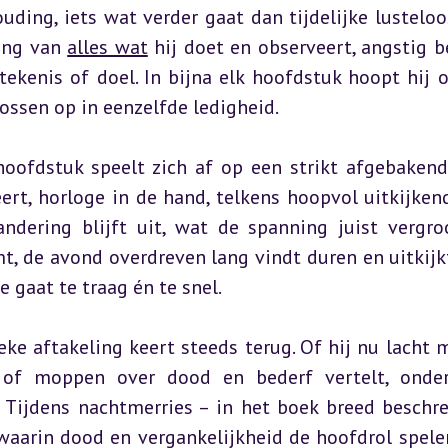
ding, iets wat verder gaat dan tijdelijke lusteloos
ing van 
alles wat
 hij doet en observeert, angstig b
ekenis of doel. In bijna elk hoofdstuk hoopt hij o
ossen op in eenzelfde ledigheid.
hoofdstuk speelt zich af op een strikt afgebakend
ert, horloge in de hand, telkens hoopvol uitkijkend
ering blijft uit, wat de spanning juist vergroo
, de avond overdreven lang vindt duren en uitkijkt
ze gaat te traag én te snel.
eke aftakeling keert steeds terug. Of hij nu lacht m
of moppen over dood en bederf vertelt, onder
. Tijdens nachtmerries – in het boek breed beschre
waarin dood en vergankelijkheid de hoofdrol spelen