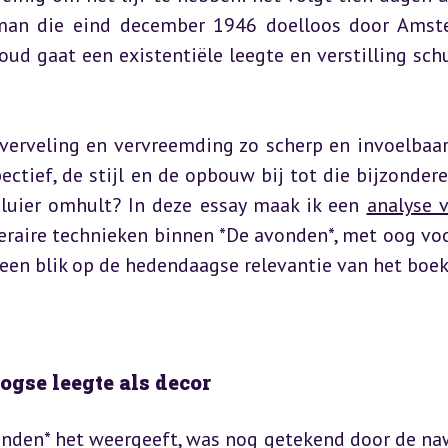
eman die eind december 1946 doelloos door Amst
ud gaat een existentiële leegte en verstilling schui
rveling en vervreemding zo scherp en invoelbaar 
tief, de stijl en de opbouw bij tot die bijzondere 
luier omhult? In deze essay maak ik een 
analyse 
teraire technieken binnen *De avonden*, met oog voo
 een blik op de hedendaagse relevantie van het boek
ogse leegte als decor
onden* het weergeeft, was nog getekend door de na