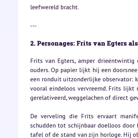
leefwereld bracht.
---
2. Personages: Frits van Egters al
Frits van Egters, amper drieëntwintig 
ouders. Op papier lijkt hij een doorsne
een ronduit uitzonderlijke observator: ki
vooral eindeloos vervreemd. Frits lijkt 
gerelativeerd, weggelachen of direct g
De verveling die Frits ervaart manif
schudden tot schijnbaar doelloos door he
tafel of de stand van zijn horloge. Hij o