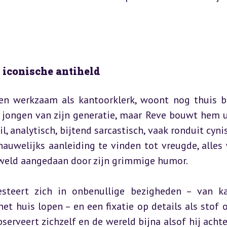
s iconische antiheld
en werkzaam als kantoorklerk, woont nog thuis bij
e jongen van zijn generatie, maar Reve bouwt hem ui
l, analytisch, bijtend sarcastisch, vaak ronduit cynis
nauwelijks aanleiding te vinden tot vreugde, alles 
eweld aangedaan door zijn grimmige humor.
esteert zich in onbenullige bezigheden – van ka
t huis lopen – en een fixatie op details als stof o
bserveert zichzelf en de wereld bijna alsof hij achter