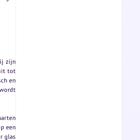
 zijn 
t tot 
ch en 
wordt 
arten 
p een 
 glas 