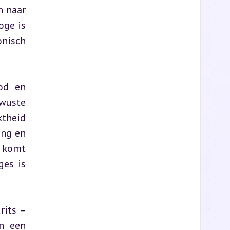
 naar 
ge is 
nisch 
od en 
wuste 
theid 
ng en 
 komt 
es is 
its – 
n een 