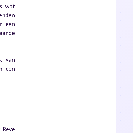
s wat 
enden 
m een 
aande 
 van 
n een 
 Reve 