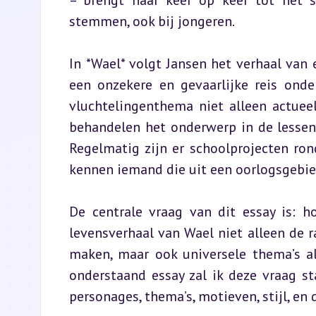
– brengt haar keer op keer tot het s
stemmen, ook bij jongeren.
In *Wael* volgt Jansen het verhaal van e
een onzekere en gevaarlijke reis onde
vluchtelingenthema niet alleen actueel
behandelen het onderwerp in de lessen
Regelmatig zijn er schoolprojecten ron
kennen iemand die uit een oorlogsgebie
De centrale vraag van dit essay is: h
levensverhaal van Wael niet alleen de r
maken, maar ook universele thema’s al
onderstaand essay zal ik deze vraag s
personages, thema’s, motieven, stijl, en