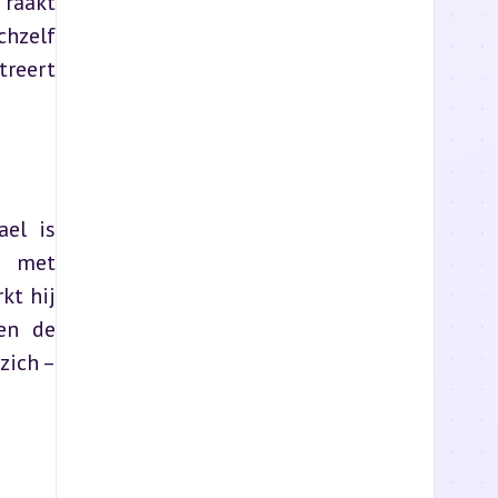
raakt 
hzelf 
reert 
el is 
 met 
t hij 
n de 
ich – 