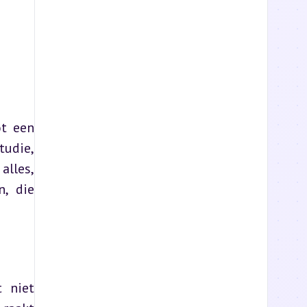
t een 
udie, 
lles, 
, die 
 niet 