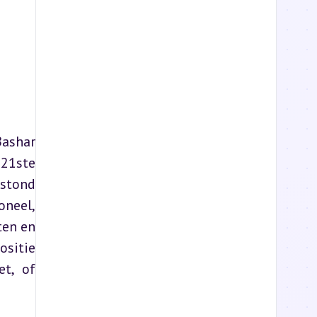
ashar 
21ste 
stond 
neel, 
en en 
sitie 
t, of 