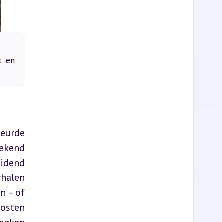
t en
eurde 
ekend 
idend 
halen 
 – of 
osten 