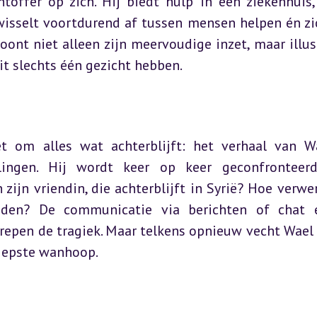
toffer op zich. Hij biedt hulp in een ziekenhuis, 
isselt voortdurend af tussen mensen helpen én zic
oont niet alleen zijn meervoudige inzet, maar illust
t slechts één gezicht hebben.
et om alles wat achterblijft: het verhaal van Wa
ingen. Hij wordt keer op keer geconfronteerd
 zijn vriendin, die achterblijft in Syrië? Hoe verwerk
nden? De communicatie via berichten of chat e
epen de tragiek. Maar telkens opnieuw vecht Wael z
diepste wanhoop.