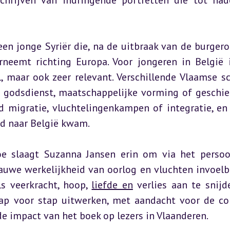
chrijven van indringende portretten die tot nad
en jonge Syriër die, na de uitbraak van de burgeroo
rneemt richting Europa. Voor jongeren in België i
, maar ook zeer relevant. Verschillende Vlaamse sc
 godsdienst, maatschappelijke vorming of geschied
d migratie, vluchtelingenkampen of integratie, en 
d naar België kwam.
oe slaagt Suzanna Jansen erin om via het persoon
auwe werkelijkheid van oorlog en vluchten invoelba
s veerkracht, hoop, 
liefde en
 verlies aan te snijde
tap voor stap uitwerken, met aandacht voor de con
 de impact van het boek op lezers in Vlaanderen.