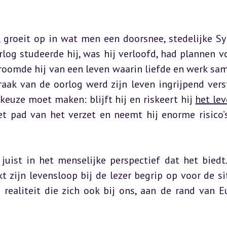
groeit op in wat men een doorsnee, stedelijke Syr
og studeerde hij, was hij verloofd, had plannen vo
roomde hij van een leven waarin liefde en werk sam
ak van de oorlog werd zijn leven ingrijpend verst
keuze moet maken: blijft hij en riskeert hij 
het le
et pad van het verzet en neemt hij enorme risico’s
uist in het menselijke perspectief dat het biedt.
kt zijn levensloop bij de lezer begrip op voor de sit
ealiteit die zich ook bij ons, aan de rand van Eu