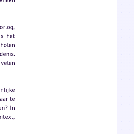
enken 
rlog, 
s het 
holen 
enis. 
velen 
lijke 
ar te 
n? In 
text, 