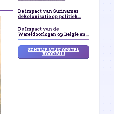
De impact van Surinames
dekolonisatie op politiek...
De Impact van de
Wereldoorlogen op België en...
SCHRIJF MIJN OPSTEL
VOOR MIJ