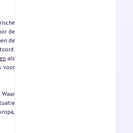
ische 
or de 
en de 
oord. 
ven
 als 
 voor 
 Waar 
uatie 
ropa, 