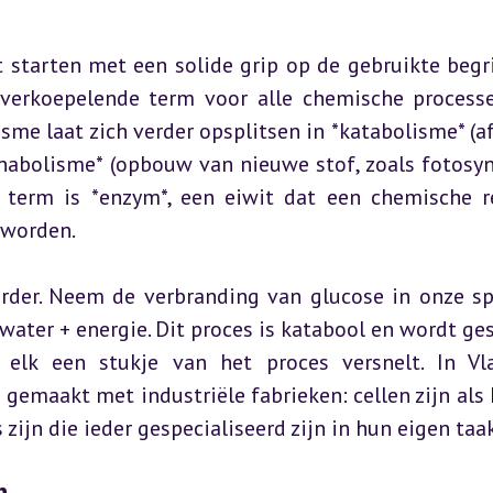
starten met een solide grip op de gebruikte begri
overkoepelende term voor alle chemische processe
sme laat zich verder opsplitsen in *katabolisme* (af
anabolisme* (opbouw van nieuwe stof, zoals fotosyn
e term is *enzym*, een eiwit dat een chemische re
e worden.
der. Neem de verbranding van glucose in onze spi
ater + energie. Dit proces is katabool en wordt ges
 elk een stukje van het proces versnelt. In Vl
emaakt met industriële fabrieken: cellen zijn als k
ijn die ieder gespecialiseerd zijn in hun eigen taak
n