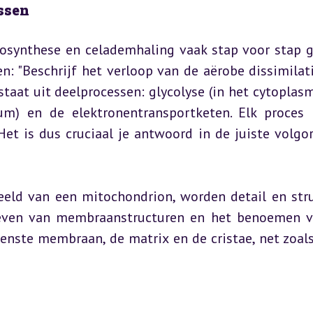
ssen
osynthese en celademhaling vaak stap voor stap ge
: "Beschrijf het verloop van de aërobe dissimilati
aat uit deelprocessen: glycolyse (in het cytoplasma
um) en de elektronentransportketen. Elk proces l
et is dus cruciaal je antwoord in de juiste volgor
eeld van een mitochondrion, worden detail en stru
even van membraanstructuren en het benoemen v
enste membraan, de matrix en de cristae, net zoals 