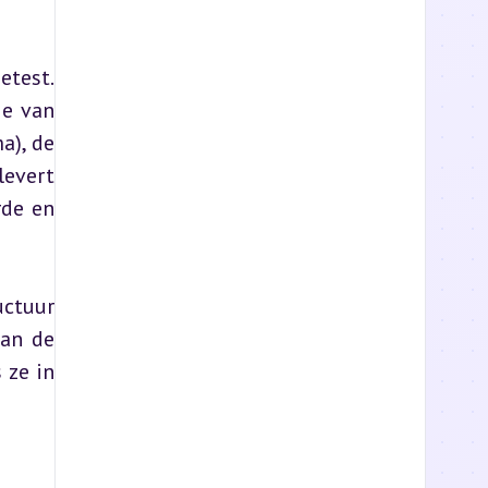
test. 
e van 
), de 
evert 
de en 
ctuur 
an de 
ze in 