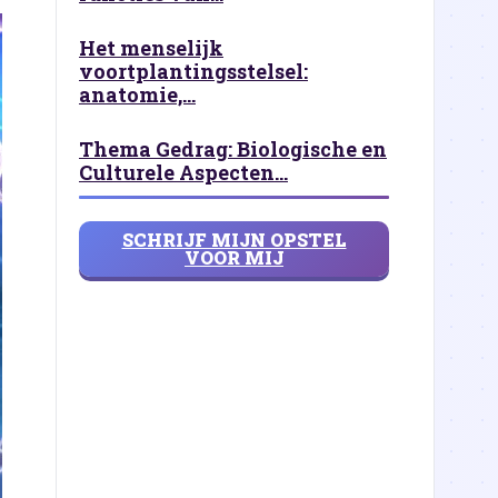
Het menselijk
voortplantingsstelsel:
anatomie,...
Thema Gedrag: Biologische en
Culturele Aspecten...
SCHRIJF MIJN OPSTEL
VOOR MIJ