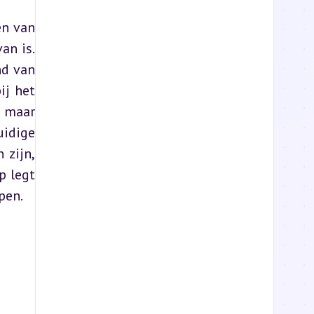
n van 
n is. 
d van 
j het 
maar 
idige 
zijn, 
 legt 
pen.