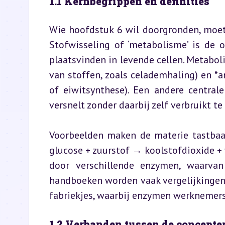
1.1 Kernbegrippen en definities
Wie hoofdstuk 6 wil doorgronden, moet 
Stofwisseling of ‘metabolisme’ is de 
plaatsvinden in levende cellen. Metaboli
van stoffen, zoals celademhaling) en *
of eiwitsynthese). Een andere central
versnelt zonder daarbij zelf verbruikt t
Voorbeelden maken de materie tastbaar
glucose + zuurstof → koolstofdioxide + w
door verschillende enzymen, waarvan
handboeken worden vaak vergelijkingen g
fabriekjes, waarbij enzymen werknemers z
1.2 Verbanden tussen de concepte