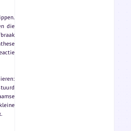
ppen. 
n die 
braak 
these 
actie 
eren: 
tuurd 
aamse 
leine 
.