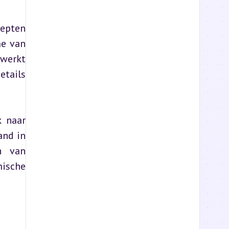
epten 
e van 
werkt 
tails 
 naar 
nd in 
 van 
sche 