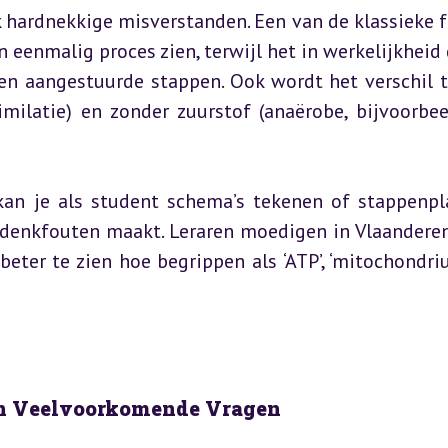
k hardnekkige misverstanden. Een van de klassieke f
eenmalig proces zien, terwijl het in werkelijkheid d
n aangestuurde stappen. Ook wordt het verschil t
milatie) en zonder zuurstof (anaërobe, bijvoorbeel
kan je als student schema’s tekenen of stappenpl
e denkfouten maakt. Leraren moedigen in Vlaanderen
ter te zien hoe begrippen als ‘ATP’, ‘mitochondriu
van Veelvoorkomende Vragen