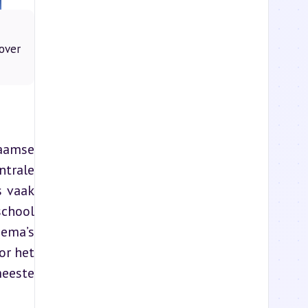
over
amse 
trale 
 vaak 
chool 
ema’s 
r het 
eeste 