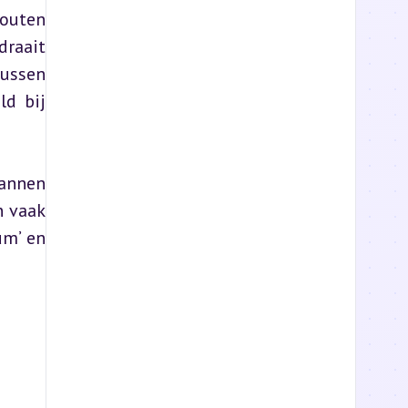
outen 
raait 
ussen 
d bij 
annen 
 vaak 
m’ en 