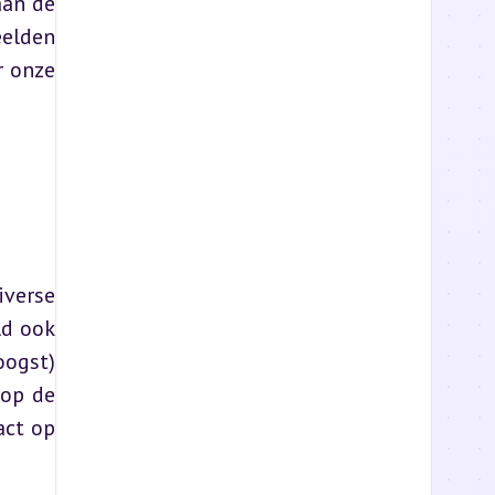
an de 
elden 
 onze 
verse 
d ook 
ogst) 
op de 
ct op 