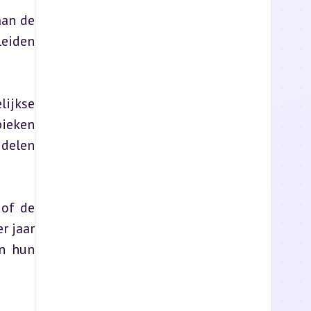
an de 
eiden 
ijkse 
ieken 
delen 
of de 
 jaar 
n hun 