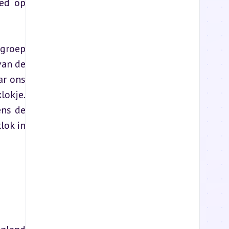
ed op 
groep 
an de 
r ons 
okje. 
ns de 
ok in 