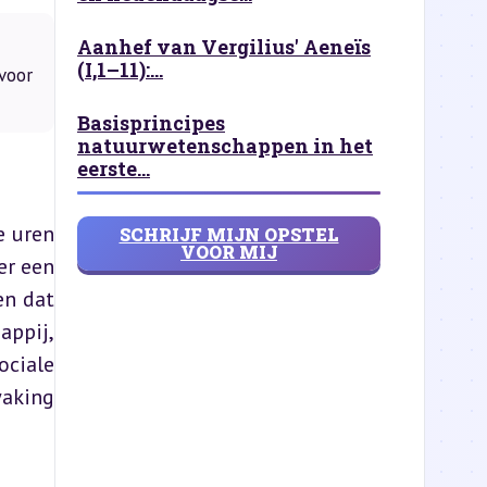
Aanhef van Vergilius' Aeneïs
(I,1–11):...
voor
Basisprincipes
natuurwetenschappen in het
eerste...
 uren 
SCHRIJF MIJN OPSTEL
VOOR MIJ
r een 
n dat 
ppij, 
ciale 
aking 