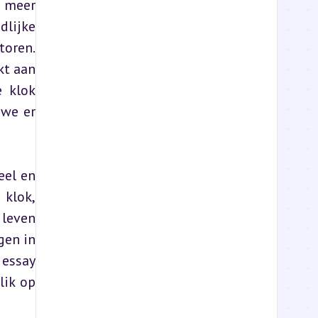
 meer 
lijke 
oren. 
t aan 
 klok 
we er 
el en 
klok, 
leven 
en in 
essay 
ik op 