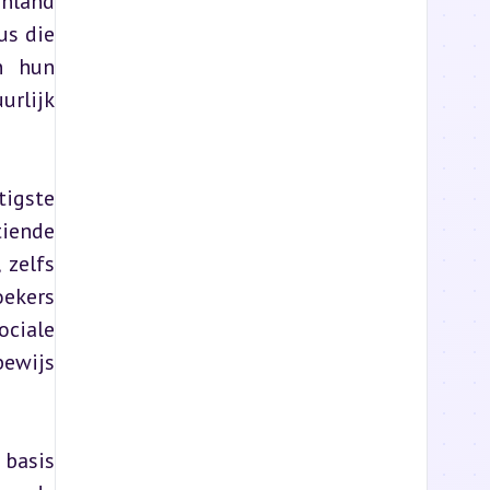
nland 
s die 
n hun 
rlijk 
igste 
iende 
zelfs 
ekers 
ciale 
ewijs 
basis 