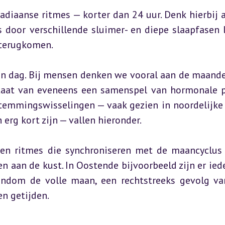
radiaanse ritmes — korter dan 24 uur. Denk hierbij a
 door verschillende sluimer- en diepe slaapfasen l
 terugkomen.
én dag. Bij mensen denken we vooral aan de maandel
staat van eveneens een samenspel van hormonale p
temmingswisselingen — vaak gezien in noordelijke 
 erg kort zijn — vallen hieronder.
ren ritmes die synchroniseren met de maancyclus 
n aan de kust. In Oostende bijvoorbeeld zijn er ieder
ondom de volle maan, een rechtstreeks gevolg va
n getijden.