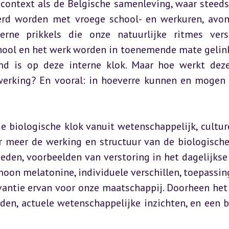
 context als de Belgische samenleving, waar steeds
rd worden met vroege school- en werkuren, avond
rne prikkels die onze natuurlijke ritmes verst
chool en het werk worden in toenemende mate gelink
d is op deze interne klok. Maar hoe werkt deze
werking? En vooral: in hoeverre kunnen en mogen 
e biologische klok vanuit wetenschappelijk, culture
r meer de werking en structuur van de biologische 
eden, voorbeelden van verstoring in het dagelijkse 
moon melatonine, individuele verschillen, toepassing
vantie ervan voor onze maatschappij. Doorheen het 
en, actuele wetenschappelijke inzichten, en een bl