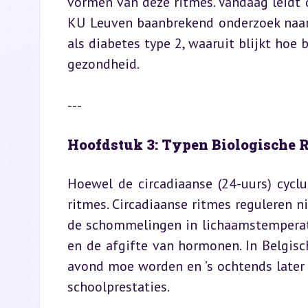
vormen van deze ritmes. Vandaag leidt
KU Leuven baanbrekend onderzoek naar 
als diabetes type 2, waaruit blijkt hoe 
gezondheid.
---
Hoofdstuk 3: Typen Biologische 
Hoewel de circadiaanse (24-uurs) cyclu
ritmes. Circadiaanse ritmes reguleren n
de schommelingen in lichaamstemperatuu
en de afgifte van hormonen. In Belgisc
avond moe worden en ’s ochtends later 
schoolprestaties.