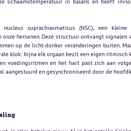
ze lichaamstemperatuur in balans en heeft invlo
 nucleus suprachiasmaticus (NSC), een kleine 
 onze hersenen. Deze structuur ontvangt signalen v
emmen op de licht-donker veranderingen buiten. Maa
le klok: bijna elk orgaan bezit een eigen ritmisch kl
gen voedingsritmen en het hart past zich aan volge
al aangestuurd en gesynchroniseerd door de hoofdkl
eling