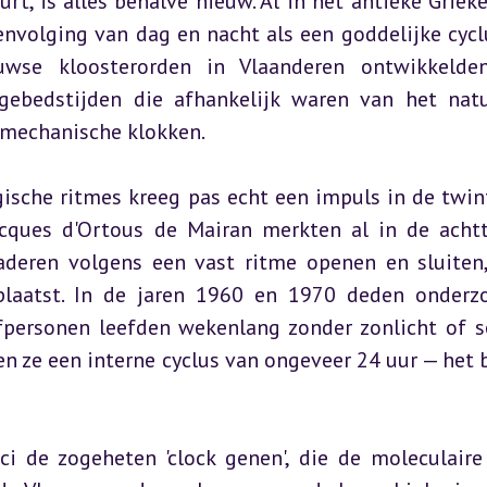
t, is alles behalve nieuw. Al in het antieke Grieke
envolging van dag en nacht als een goddelijke cyclu
uwse kloosterorden in Vlaanderen ontwikkelde
ebedstijden die afhankelijk waren van het natuu
n mechanische klokken.
ische ritmes kreeg pas echt een impuls in de twint
acques d'Ortous de Mairan merkten al in de achtt
eren volgens een vast ritme openen en sluiten, 
laatst. In de jaren 1960 en 1970 deden onderzo
fpersonen leefden wekenlang zonder zonlicht of so
n ze een interne cyclus van ongeveer 24 uur — het b
i de zogeheten 'clock genen', die de moleculaire 