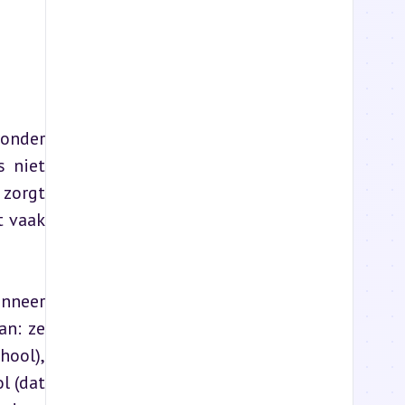
onder 
 niet 
zorgt 
 vaak 
nneer 
n: ze 
ool), 
 (dat 