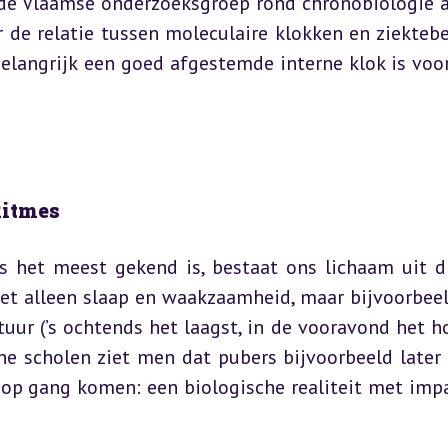
 de Vlaamse onderzoeksgroep rond chronobiologie a
de relatie tussen moleculaire klokken en ziektebe
belangrijk een goed afgestemde interne klok is voor
Ritmes
s het meest gekend is, bestaat ons lichaam uit di
iet alleen slaap en waakzaamheid, maar bijvoorbeel
r (’s ochtends het laagst, in de vooravond het ho
he scholen ziet men dat pubers bijvoorbeeld later 
op gang komen: een biologische realiteit met impa