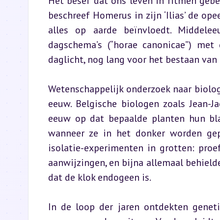
Het besef dat ons leven in ritmen gebeur
beschreef Homerus in zijn ‘Ilias’ de ope
alles op aarde beïnvloedt. Middelee
dagschema’s (“horae canonicae”) met g
daglicht, nog lang voor het bestaan va
Wetenschappelijk onderzoek naar biolog
eeuw. Belgische biologen zoals Jean-J
eeuw op dat bepaalde planten hun blad
wanneer ze in het donker worden gep
isolatie-experimenten in grotten: proe
aanwijzingen, en bijna allemaal behielde
dat de klok endogeen is.
In de loop der jaren ontdekten genetic