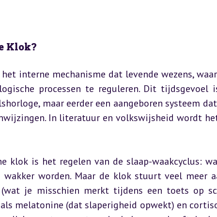
he Klok?
ar het interne mechanisme dat levende wezens, waar
ogische processen te reguleren. Dit tijdsgevoel is
lshorloge, maar eerder een aangeboren systeem dat 
wijzingen. In literatuur en volkswijsheid wordt het
e klok is het regelen van de slaap-waakcyclus: wa
wakker worden. Maar de klok stuurt veel meer aa
wat je misschien merkt tijdens een toets op sch
ls melatonine (dat slaperigheid opwekt) en cortisol