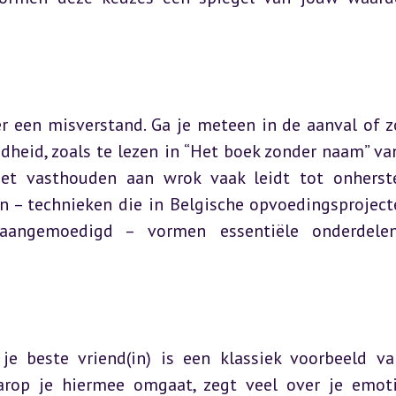
r een misverstand. Ga je meteen in de aanval of zo
heid, zoals te lezen in “Het boek zonder naam” van
het vasthouden aan wrok vaak leidt tot onherste
en – technieken die in Belgische opvoedingsprojecte
aangemoedigd – vormen essentiële onderdelen
 je beste vriend(in) is een klassiek voorbeeld va
arop je hiermee omgaat, zegt veel over je emoti