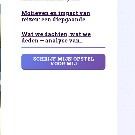
Motieven en impact van
reizen: een diepgaande...
Wat we dachten, wat we
deden — analyse van...
SCHRIJF MIJN OPSTEL
VOOR MIJ