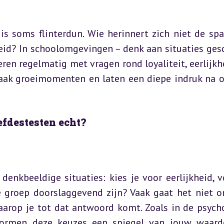
is soms flinterdun. Wie herinnert zich niet de spa
id? In schoolomgevingen – denk aan situaties gesc
en regelmatig met vragen rond loyaliteit, eerlijkhe
vaak groeimomenten en laten een diepe indruk na op
efdestesten echt?
n denkbeeldige situaties: kies je voor eerlijkheid, vo
e groep doorslaggevend zijn? Vaak gaat het niet o
arop je tot dat antwoord komt. Zoals in de psycho
ormen deze keuzes een spiegel van jouw waard