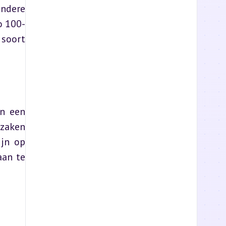
ndere 
o 100-
soort 
n een 
zaken 
jn op 
an te 