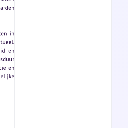
arden 
en in 
ueel. 
id en 
sduur 
ie en 
lijke 