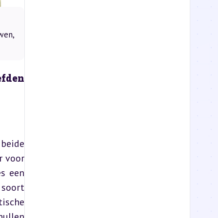
wen,
fden 
beide 
 voor 
s een 
soort 
ische 
ullen 