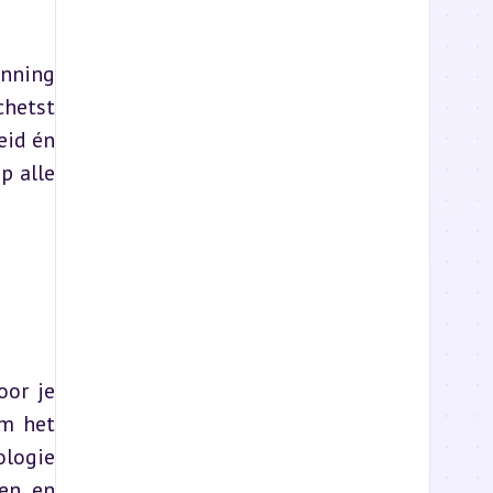
nning 
hetst 
id én 
 alle 
or je 
m het 
logie 
en en 