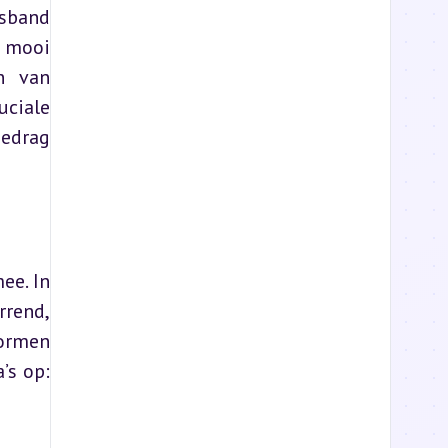
sband 
 mooi 
n van 
ciale 
edrag 
e. In 
rend, 
ormen 
s op: 