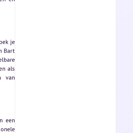
ek je 
 Bart 
lbare 
n als 
 van 
n een 
onele 