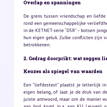
Overlap en spanningen
De grens tussen vriendschap en liefde 
rond een gemeenschappelijke verliefdhe
in de KETNET-serie “D5R” – botsen jonger
hun eigen geluk. Zulke conflicten zijn 
betrokkenen.
2. Gedrag doorprikt: wat zeggen li
Keuzes als spiegel van waarden
Een “liefdestest” plaatst je letterlijk i
eigen belang, of laat je de druk van d
juiste antwoord, maar om de manier wa
aan bod komt (o.a. aan KU Leuven) v