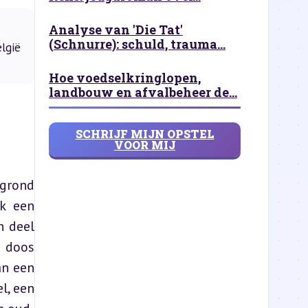
Analyse van 'Die Tat'
(Schnurre): schuld, trauma...
lgië
Hoe voedselkringlopen,
landbouw en afvalbeheer de...
SCHRIJF MIJN OPSTEL
VOOR MIJ
grond 
k een 
 deel 
 doos 
n een 
, een 