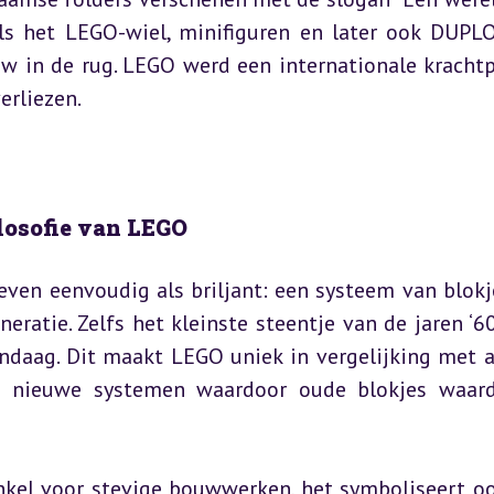
als het LEGO-wiel, minifiguren en later ook DUPLO
 in de rug. LEGO werd een internationale krachtpa
erliezen.
ilosofie van LEGO
ven eenvoudig als briljant: een systeem van blokje
eratie. Zelfs het kleinste steentje van de jaren ‘60 
ndaag. Dit maakt LEGO uniek in vergelijking met a
 nieuwe systemen waardoor oude blokjes waard
nkel voor stevige bouwwerken, het symboliseert oo