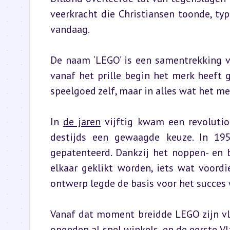
veerkracht die Christiansen toonde, ty
vandaag.
De naam ‘LEGO’ is een samentrekking van
vanaf het prille begin het merk heeft g
speelgoed zelf, maar in alles wat het me
In 
de jaren
 vijftig kwam een revoluti
destijds een gewaagde keuze. In 195
gepatenteerd. Dankzij het noppen- en 
elkaar geklikt worden, iets wat voordi
ontwerp legde de basis voor het succes
Vanaf dat moment breidde LEGO zijn vleu
openden al snel winkels, en de eerste V