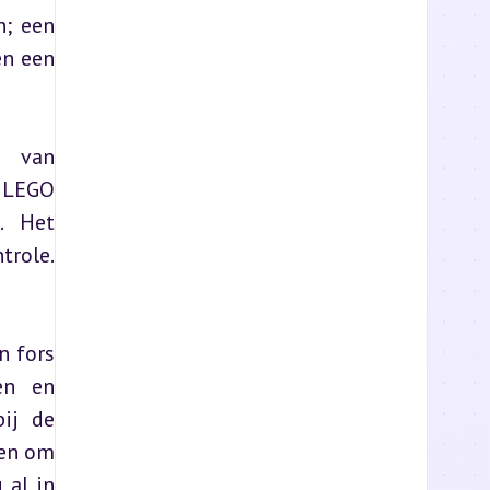
; een 
n een 
 van 
 LEGO 
 Het 
role. 
 fors 
en en 
ij de 
en om 
al in 