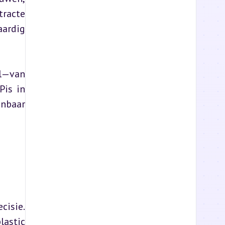
racte 
ardig 
l—van 
is in 
nbaar 
isie. 
astic 