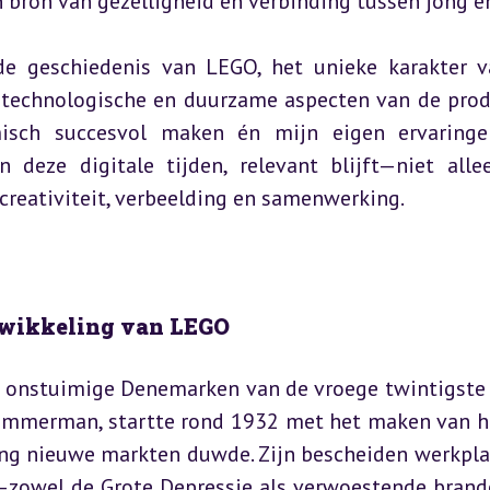
 bron van gezelligheid en verbinding tussen jong e
de geschiedenis van LEGO, het unieke karakter v
e technologische en duurzame aspecten van de produ
isch succesvol maken én mijn eigen ervaringen
eze digitale tijden, relevant blijft—niet allee
 creativiteit, verbeelding en samenwerking.
twikkeling van LEGO
t onstuimige Denemarken van de vroege twintigste 
 timmerman, startte rond 1932 met het maken van h
ng nieuwe markten duwde. Zijn bescheiden werkplaa
—zowel de Grote Depressie als verwoestende brande