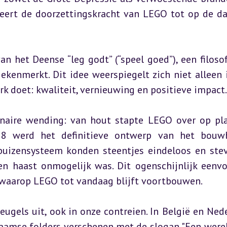
peert de doorzettingskracht van LEGO tot op de da
 het Deense “leg godt” (“speel goed”), een filosofi
ekenmerkt. Dit idee weerspiegelt zich niet alleen i
rk doet: kwaliteit, vernieuwing en positieve impact.
onaire wending: van hout stapte LEGO over op pl
8 werd het definitieve ontwerp van het bouwb
buizensysteem konden steentjes eindeloos en stev
en haast onmogelijk was. Dit ogenschijnlijk eenvo
 waarop LEGO tot vandaag blijft voortbouwen.
gels uit, ook in onze contreien. In België en Nede
laamse folders verschenen met de slogan "Een werel