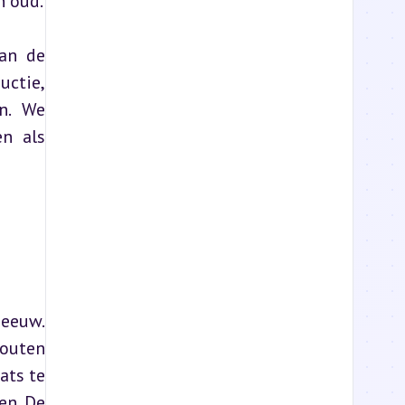
n oud.
an de 
ctie, 
. We 
n als 
eeuw. 
outen 
ts te 
n. De 