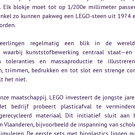
s. Elk blokje moet tot op 1/200e millimeter passen
Enkel zo kunnen pakweg een LEGO-steen uit 1974 e
orden.
eerlingen regelmatig een blik in de wereld
n waarbij kunststofbewerking centraal staat—en
oleranties en massaproductie te illustreren.
n, trimmen, bedrukken en tot slot een strenge cont
t het niet.
nze maatschappij. LEGO investeert de jongste jaren
 Het bedrijf probeert plasticafval te verminder
erecycleerd materiaal. Dit initiatief sluit aan b
 Vlaanderen, bijvoorbeeld de inspanning van schol
imuleren. De eerste sets met bioplastics liggen nu 