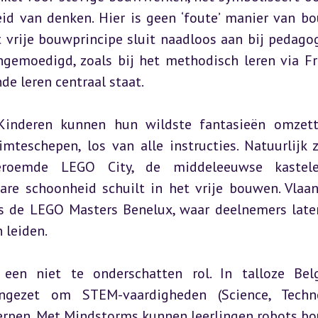
eid van denken. Hier is geen ‘foute’ manier van bo
vrije bouwprincipe sluit naadloos aan bij pedagog
ngemoedigd, zoals bij het methodisch leren via Fr
de leren centraal staat.
. Kinderen kunnen hun wildste fantasieën omzett
teschepen, los van alle instructies. Natuurlijk zi
eroemde LEGO City, de middeleeuwse kastele
e schoonheid schuilt in het vrije bouwen. Vlaan
ls de LEGO Masters Benelux, waar deelnemers laten
 leiden.
en niet te onderschatten rol. In talloze Belg
gezet om STEM-vaardigheden (Science, Technol
erpen. Met Mindstorms kunnen leerlingen robots bo