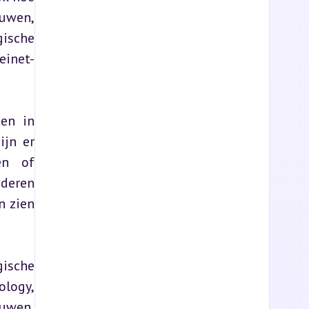
uwen, 
ische 
einet-
en in 
jn er 
n of 
deren 
 zien 
ische 
ogy, 
uwen, 