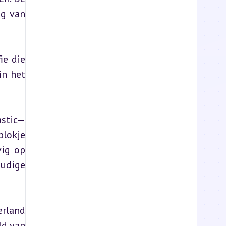
g van 
e die 
n het 
astic—
lokje 
ig op 
udige 
rland 
d van 