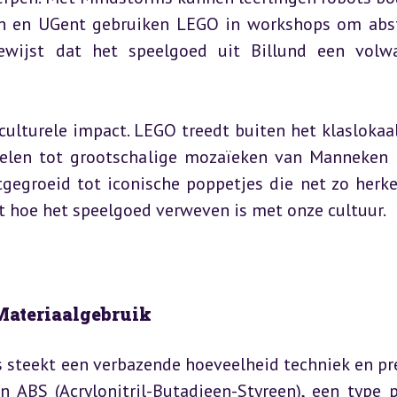
n en UGent gebruiken LEGO in workshops om abst
wijst dat het speelgoed uit Billund een volwa
culturele impact. LEGO treedt buiten het klaslokaa
elen tot grootschalige mozaïeken van Manneken P
tgegroeid tot iconische poppetjes die net zo herke
t hoe het speelgoed verweven is met onze cultuur.
Materiaalgebruik
 steekt een verbazende hoeveelheid techniek en prec
S (Acrylonitril-Butadieen-Styreen), een type pl