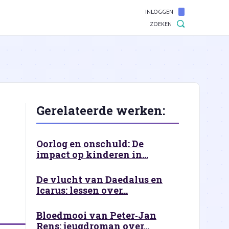
INLOGGEN
ZOEKEN
Gerelateerde werken:
Oorlog en onschuld: De
impact op kinderen in...
De vlucht van Daedalus en
Icarus: lessen over...
Bloedmooi van Peter‑Jan
Rens: jeugdroman over...