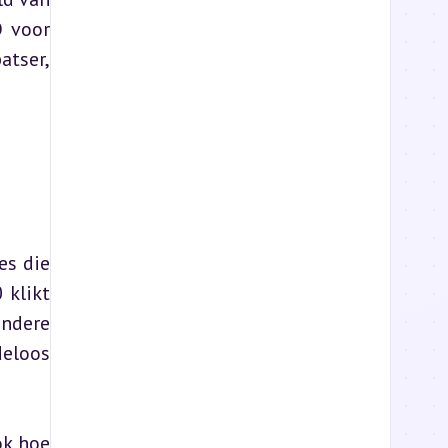
 voor 
tser, 
s die 
klikt 
ndere 
eloos 
k hoe 