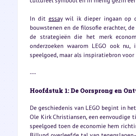
cultureel symbool en in menig gezin een
In dit 
essay
 wil ik dieper ingaan op 
bouwstenen en de filosofie erachter, d
de strategieën die het merk econom
onderzoeken waarom LEGO ook nu, in d
speelgoed, maar als inspiratiebron voor
---
Hoofdstuk 1: De Oorsprong en On
De geschiedenis van LEGO begint in he
Ole Kirk Christiansen, een eenvoudige
speelgoed toen de economie hem richti
Billund overleefde tal van tegenslagen