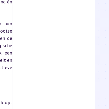
nd én 
n hun 
ootse 
en de 
ische 
 een 
it en 
ieve 
brupt 