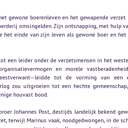
 het gewone boerenleven en het gewapende verzet
oerderij omsingelden. Zijn ontsnapping, met hulp va
e het einde van zijn leven als gewone boer en het 
tot een leider onder de verzetsmensen in het weste
rganisatievermogen en morele vastberadenheid.
stverwant—leidde tot de vorming van een ee
rlog zou uitgroeien tot een hechte gemeenschap,
 enige houvast bood.
 broer Johannes Post, destijds landelijk bekend gew
zet, terwijl Marinus vaak, noodgedwongen, in de sc