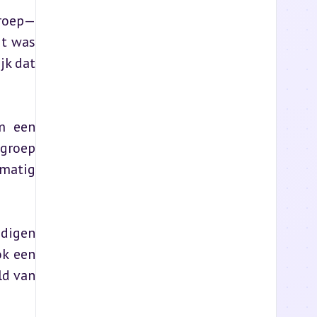
groep—
t was 
k dat 
m een 
groep 
matig 
digen 
k een 
d van 