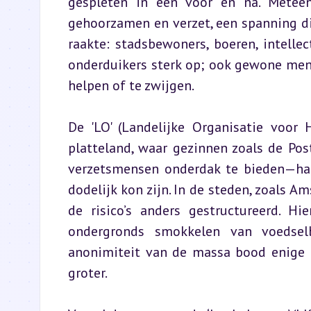
gespleten in een voor en na. Meteen
gehoorzamen en verzet, een spanning die
raakte: stadsbewoners, boeren, intellec
onderduikers sterk op; ook gewone men
helpen of te zwijgen.
De 'LO' (Landelijke Organisatie voor 
platteland, waar gezinnen zoals de Pos
verzetsmensen onderdak te bieden—hand
dodelijk kon zijn. In de steden, zoals A
de risico’s anders gestructureerd. Hi
ondergronds smokkelen van voedselb
anonimiteit van de massa bood enige b
groter.