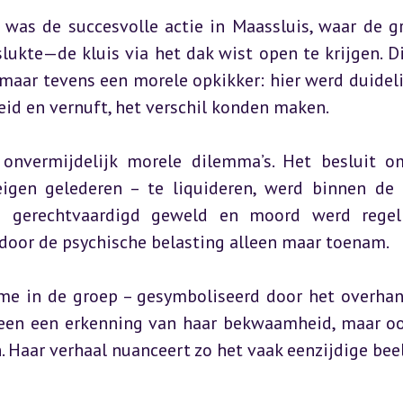
was de succesvolle actie in Maassluis, waar de 
slukte—de kluis via het dak wist open te krijgen. Di
 maar tevens een morele opkikker: hier werd duidelij
eid en vernuft, het verschil konden maken.
 onvermijdelijk morele dilemma’s. Het besluit o
igen gelederen – te liquideren, werd binnen de 
n gerechtvaardigd geweld en moord werd regel
rdoor de psychische belasting alleen maar toenam.
ame in de groep – gesymboliseerd door het overhan
lleen een erkenning van haar bekwaamheid, maar oo
 Haar verhaal nuanceert zo het vaak eenzijdige beel