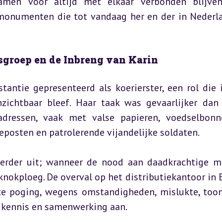
men voor altijd met elkaar verbonden blijven,
monumenten die tot vandaag her en der in Nederla
sgroep en de Inbreng van Karin
tantie gepresenteerd als koerierster, een rol die i
ichtbaar bleef. Haar taak was gevaarlijker dan 
ladressen, vaak met valse papieren, voedselbonn
posten en patrolerende vijandelijke soldaten.
e verder uit; wanneer de nood aan daadkrachtige m
knokploeg. De overval op het distributiekantoor in E
e poging, wegens omstandigheden, mislukte, toon
e kennis en samenwerking aan.