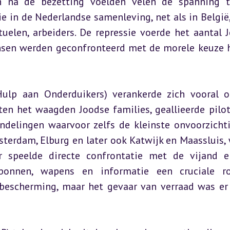
 na de bezetting voelden velen de spanning t
 in de Nederlandse samenleving, net als in België, 
tuelen, arbeiders. De repressie voerde het aantal J
sen werden geconfronteerd met de morele keuze h
Hulp aan Onderduikers) verankerde zich vooral o
ten het waagden Joodse families, geallieerde pilot
elingen waarvoor zelfs de kleinste onvoorzichti
msterdam, Elburg en later ook Katwijk en Maassluis, 
er speelde directe confrontatie met de vijand e
onnen, wapens en informatie een cruciale rol
escherming, maar het gevaar van verraad was er a