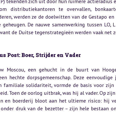
) tekenden zich uit door hun ruimere actieradius e
m distributiekantoren te overvallen, bonkaart
deren, werden ze de doelwitten van de Gestapo en l
ve geheugen. De nauwe samenwerking tussen LO, L
 want de Duitse tegenstrategieën werden vaak net zo
s Post: Boer, Strijder en Vader
w Moscou, een gehucht in de buurt van Hoogev
een hechte dorpsgemeenschap. Deze eenvoudige j
 familiale solidariteit, vormde de basis voor zijn l
d. Toen de oorlog uitbrak, was hij al vader. Op zijn e
n en boerderij bloot aan het ultieme risico: hij ve
 onder druk van de bezetter – zijn hele bestaan om