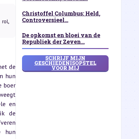
Christoffel Columbus: Held,
Controversieel...
rol,
De opkomst en bloei van de
Republiek der Zeven...
SCHRIJF MIJN
GESCHIEDENISOPSTEL
et de 
VOOR MIJ
m hun 
 boer 
weegt 
le en 
k de 
veren 
 hun 