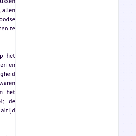
ussen 
allen 
oodse 
en te 
p het 
en en 
gheid 
waren 
n het 
; de 
ltijd 