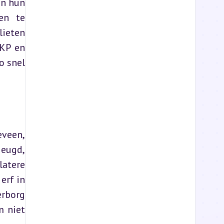
n hun 
en te 
ieten 
KP en 
 snel 
een, 
eugd, 
atere 
rf in 
rborg 
 niet 