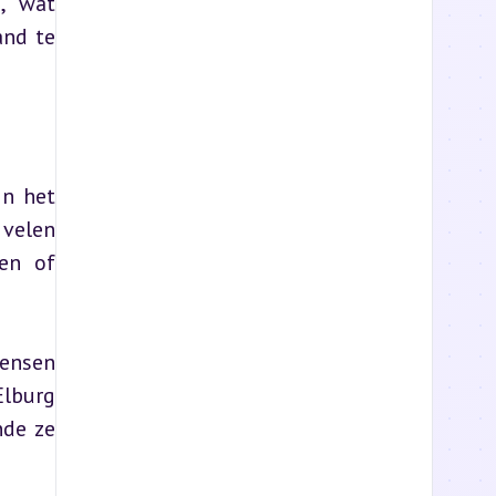
 wat 
nd te 
n het 
velen 
en of 
ensen 
lburg 
de ze 