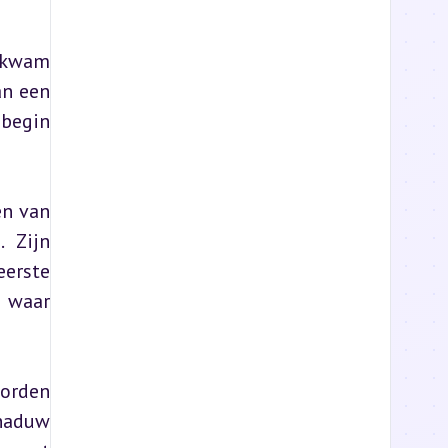
 kwam 
n een 
begin 
n van 
 Zijn 
rste 
 waar 
orden 
haduw 