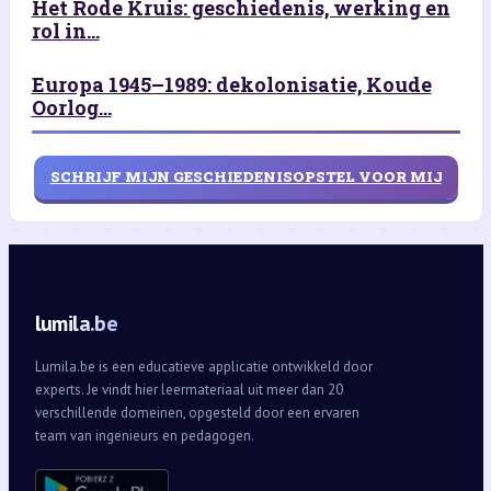
Het Rode Kruis: geschiedenis, werking en
rol in...
Europa 1945–1989: dekolonisatie, Koude
Oorlog...
SCHRIJF MIJN GESCHIEDENISOPSTEL VOOR MIJ
lumila.be
Lumila.be is een educatieve applicatie ontwikkeld door
experts. Je vindt hier leermateriaal uit meer dan 20
verschillende domeinen, opgesteld door een ervaren
team van ingenieurs en pedagogen.