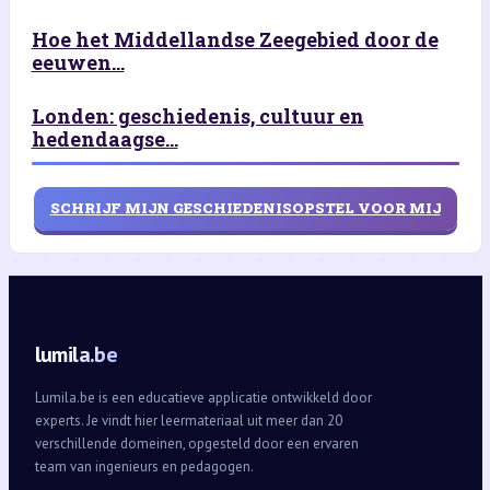
Hoe het Middellandse Zeegebied door de
eeuwen...
Londen: geschiedenis, cultuur en
hedendaagse...
SCHRIJF MIJN GESCHIEDENISOPSTEL VOOR MIJ
lumila.be
Lumila.be is een educatieve applicatie ontwikkeld door
experts. Je vindt hier leermateriaal uit meer dan 20
verschillende domeinen, opgesteld door een ervaren
team van ingenieurs en pedagogen.