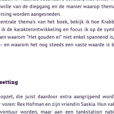
wille van de diepgang en de manier waarop thema'
rsing worden aangesneden.  

entrale thema’s van het boek, bekijk ik hoe Krabbé
 ik de karakterontwikkeling en focus ik op de symb
nen waarom *Het gouden ei* niet enkel spannend is,
t – en waarom het nog steeds een vaste waarde is b
 setting
pzet, die juist daardoor extra aangrijpend wordt
 voren: Rex Hofman en zijn vriendin Saskia. Hun vak
vontuur worden, maar aan een tankstation nabi