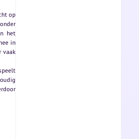
ht op 
nder 
n het 
ee in 
 vaak 
peelt 
oudig 
rdoor 