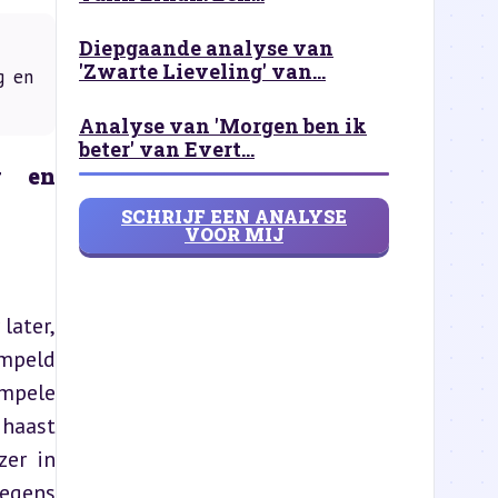
Diepgaande analyse van
'Zwarte Lieveling' van...
g en
Analyse van 'Morgen ben ik
beter' van Evert...
 en 
SCHRIJF EEN ANALYSE
VOOR MIJ
ater, 
mpeld 
mpele 
haast 
er in 
egens 