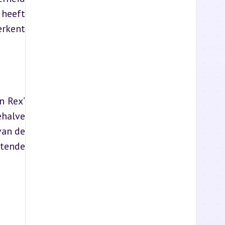
heeft 
rkent 
 Rex’ 
halve 
an de 
tende 