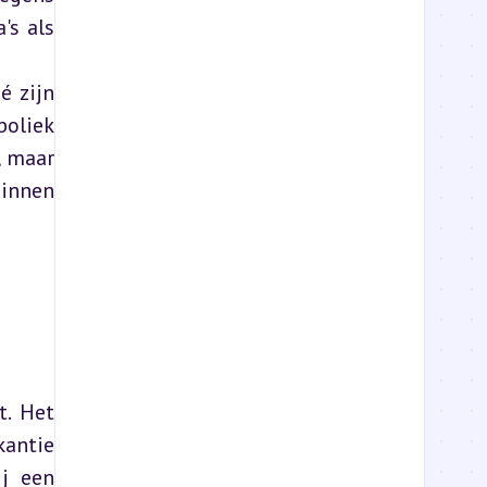
s als 
 zijn 
oliek 
 maar 
innen 
. Het 
antie 
j een 