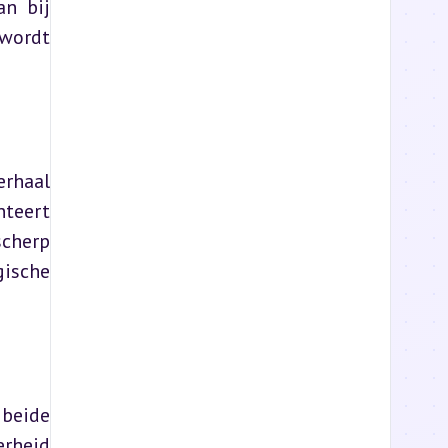
n bij 
wordt 
rhaal 
teert 
cherp 
sche 
beide 
rheid 