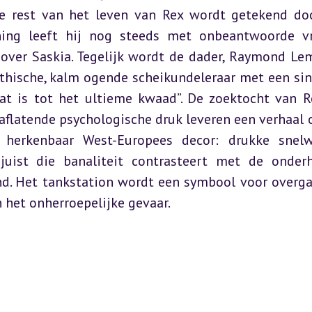
e rest van het leven van Rex wordt getekend doo
ning leeft hij nog steeds met onbeantwoorde vr
ver Saskia. Tegelijk wordt de dader, Raymond Lem
thische, kalm ogende scheikundeleraar met een sini
at is tot het ultieme kwaad”. De zoektocht van Re
flatende psychologische druk leveren een verhaal o
 herkenbaar West-Europees decor: drukke snelw
uist die banaliteit contrasteert met de onderh
d. Het tankstation wordt een symbool voor overga
 het onherroepelijke gevaar.