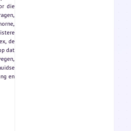
r die 
agen, 
orne, 
stere 
x, de 
p dat 
egen, 
uidse 
ng en 