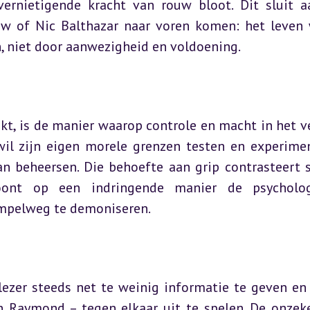
vernietigende kracht van rouw bloot. Dit sluit aa
uw of Nic Balthazar naar voren komen: het leven 
, niet door aanwezigheid en voldoening.
kt, is de manier waarop controle en macht in het ve
l zijn eigen morele grenzen testen en experimen
an beheersen. Die behoefte aan grip contrasteert s
oont op een indringende manier de psychologi
impelweg te demoniseren.
zer steeds net te weinig informatie te geven en 
n Raymond – tegen elkaar uit te spelen. De onzeke