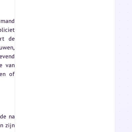
emand 
iciet 
rt de 
uwen, 
evend 
e van 
en of 
de na 
 zijn 