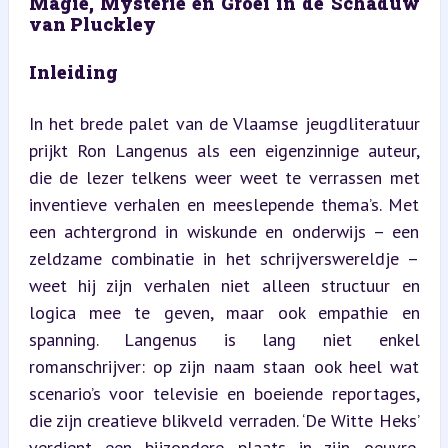
Magie, Mysterie en Groei in de Schaduw 
van Pluckley
Inleiding
In het brede palet van de Vlaamse jeugdliteratuur 
prijkt Ron Langenus als een eigenzinnige auteur, 
die de lezer telkens weer weet te verrassen met 
inventieve verhalen en meeslepende thema’s. Met 
een achtergrond in wiskunde en onderwijs – een 
zeldzame combinatie in het schrijverswereldje – 
weet hij zijn verhalen niet alleen structuur en 
logica mee te geven, maar ook empathie en 
spanning. Langenus is lang niet enkel 
romanschrijver: op zijn naam staan ook heel wat 
scenario’s voor televisie en boeiende reportages, 
die zijn creatieve blikveld verraden. ‘De Witte Heks’ 
verdient een bijzondere plaats in zijn oeuvre, 