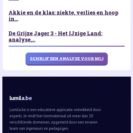
Akkie en de klas: ziekte, verlies en hoop
in...
De Grijze Jager 3 - Het IJzige Land:
analyse,...
SCHRIJF EEN ANALYSE VOOR MIJ
lumila.be
Lumila.be is een educatieve applicatie ontwikkeld door
experts. Je vindt hier leermateriaal uit meer dan 20
verschillende domeinen, opgesteld door een ervaren
team van ingenieurs en pedagogen.