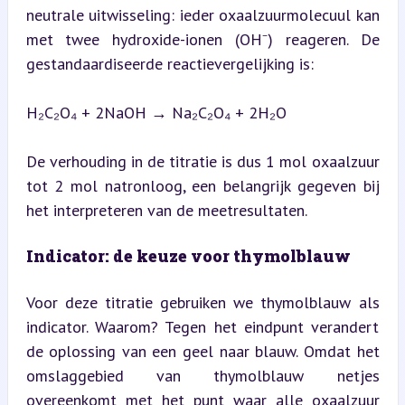
neutrale uitwisseling: ieder oxaalzuurmolecuul kan 
met twee hydroxide-ionen (OH⁻) reageren. De 
gestandaardiseerde reactievergelijking is:
H₂C₂O₄ + 2NaOH → Na₂C₂O₄ + 2H₂O
De verhouding in de titratie is dus 1 mol oxaalzuur 
tot 2 mol natronloog, een belangrijk gegeven bij 
het interpreteren van de meetresultaten.
Indicator: de keuze voor thymolblauw
Voor deze titratie gebruiken we thymolblauw als 
indicator. Waarom? Tegen het eindpunt verandert 
de oplossing van een geel naar blauw. Omdat het 
omslaggebied van thymolblauw netjes 
overeenkomt met het punt waar alle oxaalzuur 