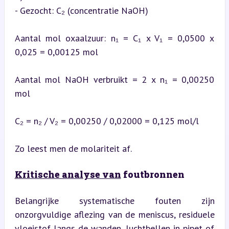
- Gezocht: C₂ (concentratie NaOH)
Aantal mol oxaalzuur: n₁ = C₁ x V₁ = 0,0500 x 
0,025 = 0,00125 mol
Aantal mol NaOH verbruikt = 2 x n₁ = 0,00250 
mol
C₂ = n₂ / V₂ = 0,00250 / 0,02000 = 0,125 mol/l
Zo leest men de molariteit af.
Kritische analyse van
 foutbronnen
Belangrijke systematische fouten zijn 
onzorgvuldige aflezing van de meniscus, residuele 
vloeistof langs de wanden, luchtbellen in pipet of 