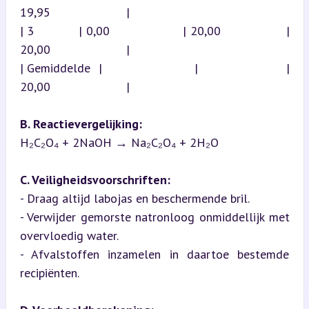
19,95                      |

| 3           | 0,00                  | 20,00                | 
20,00                      |

| Gemiddelde  |                       |                      | 
20,00                      |
B. Reactievergelijking:
H₂C₂O₄ + 2NaOH → Na₂C₂O₄ + 2H₂O
C. Veiligheidsvoorschriften:
- Draag altijd labojas en beschermende bril.

- Verwijder gemorste natronloog onmiddellijk met 
overvloedig water.

- Afvalstoffen inzamelen in daartoe bestemde 
recipiënten.