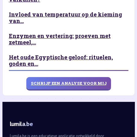
Invloed van temperatuur op de kieming
van...
Enzymen en vertering: proeven met
zetmeel,...
Het oude Egyptische geloof: rituelen,
goden en...
SCHRIJF EEN ANALYSE VOOR MIJ
lumila.be
Lumila.be is een educatieve applicatie ontwikkeld door