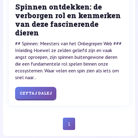
Spinnen ontdekken: de
verborgen rol en kenmerken
van deze fascinerende
dieren
## Spinnen: Meesters van het Onbegrepen Web ###
Inleiding Hoewel ze zelden geliefd zijn en vaak
angst oproepen, zijn spinnen buitengewone dieren
die een fundamentele rol spelen binnen onze
ecosystemen. Waar velen een spin zien als iets om
snel naar...
CZYTAJ DALEJ
1