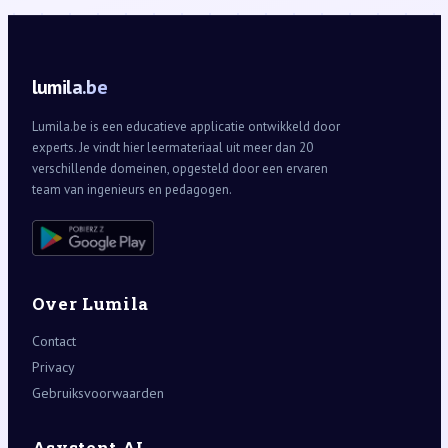
lumila.be
Lumila.be is een educatieve applicatie ontwikkeld door
experts. Je vindt hier leermateriaal uit meer dan 20
verschillende domeinen, opgesteld door een ervaren
team van ingenieurs en pedagogen.
Over Lumila
Contact
Privacy
Gebruiksvoorwaarden
Asystent AI