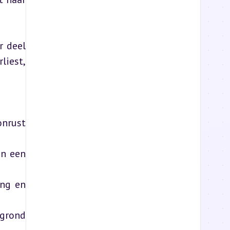
 deel 
iest, 
nrust 
n een 
ng en 
grond 