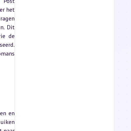
‘Post 
r het 
ragen 
. Dit 
ie de 
eerd. 
omans 
en en 
uiken 
 naar 