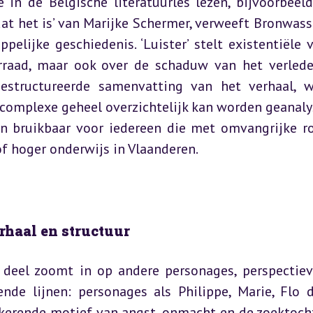
n de Belgische literatuurles lezen, bijvoorbeeld 
 dat het is’ van Marijke Schermer, verweeft Bronwasse
elijke geschiedenis. ‘Luister’ stelt existentiële v
raad, maar ook over de schaduw van het verleden
gestructureerde samenvatting van het verhaal, w
complexe geheel overzichtelijk kan worden geanalys
ijn bruikbaar voor iedereen die met omvangrijke r
f hoger onderwijs in Vlaanderen.
rhaal en structuur
lk deel zoomt in op andere personages, perspectiev
ende lijnen: personages als Philippe, Marie, Flo d
gkerende motief van angst, onmacht en de zoektocht