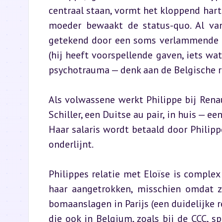
centraal staan, vormt het kloppend hart v
moeder bewaakt de status-quo. Al van j
getekend door een soms verlammende an
(hij heeft voorspellende gaven, iets wa
psychotrauma — denk aan de Belgische ro
Als volwassene werkt Philippe bij Renau
Schiller, een Duitse au pair, in huis — ee
Haar salaris wordt betaald door Philipp
onderlijnt.
Philippes relatie met Eloïse is complex e
haar aangetrokken, misschien omdat ze
bomaanslagen in Parijs (een duidelijke re
die ook in Belgium, zoals bij de CCC, sp