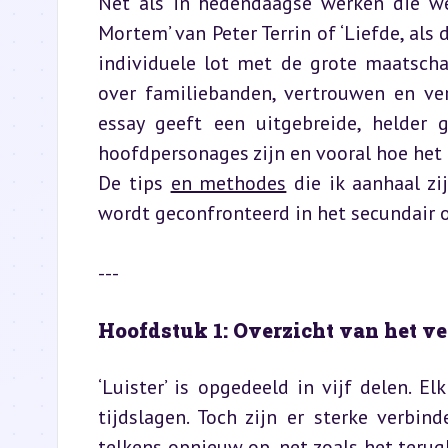
Net als in hedendaagse werken die we i
Mortem’ van Peter Terrin of ‘Liefde, als
individuele lot met de grote maatschapp
over familiebanden, vertrouwen en ver
essay geeft een uitgebreide, helder 
hoofdpersonages zijn en vooral hoe het 
De tips 
en methodes
 die ik aanhaal z
wordt geconfronteerd in het secundair o
---
Hoofdstuk 1: Overzicht van het ve
‘Luister’ is opgedeeld in vijf delen. E
tijdslagen. Toch zijn er sterke verbind
telkens opnieuw op, net zoals het teru