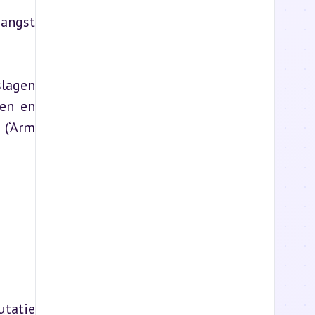
angst 
lagen 
en en 
(‘Arm 
tatie 