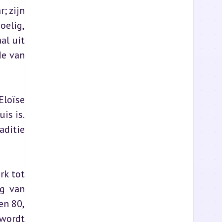
 zijn 
elig, 
l uit 
e van 
loïse 
is is. 
ditie 
k tot 
g van 
n 80, 
wordt 