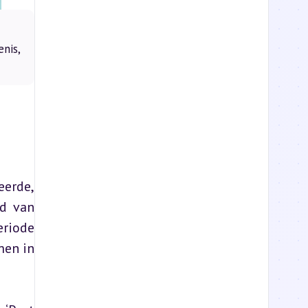
nis,
erde, 
d van 
riode 
en in 