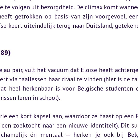
e te volgen uit bezorgdheid. De climax komt wanneer
heeft getrokken op basis van zijn voorgevoel, ee
e keert uiteindelijk terug naar Duitsland, getekend
989)
au pair, vult het vacuüm dat Eloïse heeft achtergel
t via taallessen haar draai te vinden (hier is de taa
t heel herkenbaar is voor Belgische studenten d
issen leren in school).
e een kort kapsel aan, waardoor ze haast op een F
 een zoektocht naar een nieuwe identiteit). Dit sub
ichamelijk én mentaal — herken je ook bij Belg