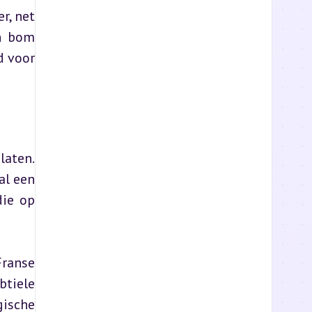
, net 
n bom 
 voor 
aten. 
l een 
ie op 
ranse 
tiele 
ische 