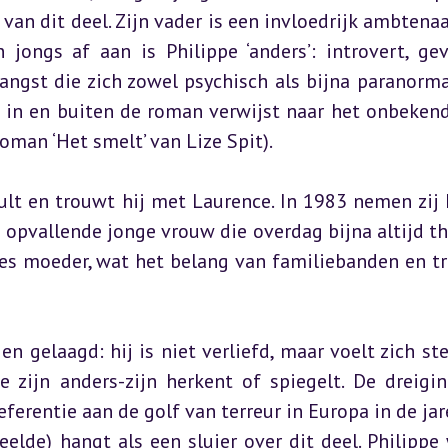
an dit deel. Zijn vader is een invloedrijk ambtenaar;
ongs af aan is Philippe ‘anders’: introvert, gevo
gst die zich zowel psychisch als bijna paranormaa
t in en buiten de roman verwijst naar het onbekend
man ‘Het smelt’ van Lize Spit).
lt en trouwt hij met Laurence. In 1983 nemen zij E
n opvallende jonge vrouw die overdag bijna altijd thu
es moeder, wat het belang van familiebanden en tra
n gelaagd: hij is niet verliefd, maar voelt zich ster
 zijn anders-zijn herkent of spiegelt. De dreigin
ferentie aan de golf van terreur in Europa in de jare
eelde) hangt als een sluier over dit deel. Philippe 