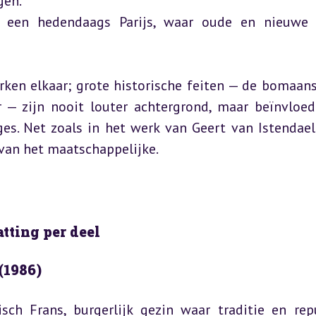
en.

n een hedendaags Parijs, waar oude en nieuwe 
ken elkaar; grote historische feiten — de bomaans
r — zijn nooit louter achtergrond, maar beïnvloed
es. Net zoals in het werk van Geert van Istendael 
s van het maatschappelijke.
tting per deel
(1986)
sch Frans, burgerlijk gezin waar traditie en repu